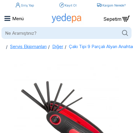
Giriş Yap
Kayıt Ol
Kargom Nerede?
Ne
Aramıştınız?
Servis Ekipmanları
Diğer
Çakı Tipi 9 Parçalı Alyan Anahta
home
Çakı Tipi 9 Parçalı Alyan Anahtar Seti - 5/64 - 3/32 - 7/64 - 1/8 - 9/64 - 5/32 - Ergonomik ve Dayanıklı