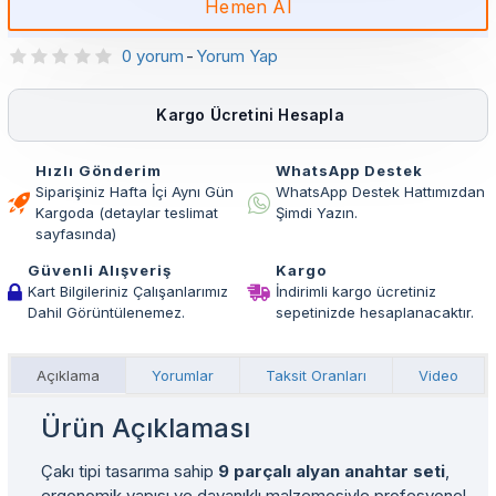
Hemen Al
0 yorum
-
Yorum Yap
Kargo Ücretini Hesapla
Hızlı Gönderim
WhatsApp Destek
Siparişiniz Hafta İçi Aynı Gün
WhatsApp Destek Hattımızdan
Kargoda (detaylar teslimat
Şimdi Yazın.
sayfasında)
Güvenli Alışveriş
Kargo
Kart Bilgileriniz Çalışanlarımız
İndirimli kargo ücretiniz
Dahil Görüntülenemez.
sepetinizde hesaplanacaktır.
Açıklama
Yorumlar
Taksit Oranları
Video
Ürün Açıklaması
Çakı tipi tasarıma sahip
9 parçalı alyan anahtar seti
,
ergonomik yapısı ve dayanıklı malzemesiyle profesyonel