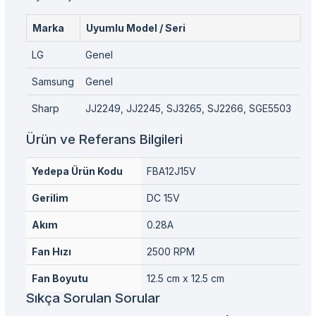
Marka
Uyumlu Model / Seri
LG
Genel
Samsung
Genel
Sharp
JJ2249, JJ2245, SJ3265, SJ2266, SGE5503
Ürün ve Referans Bilgileri
Yedepa Ürün Kodu
FBA12J15V
Gerilim
DC 15V
Akım
0.28A
Fan Hızı
2500 RPM
Fan Boyutu
12.5 cm x 12.5 cm
Sıkça Sorulan Sorular