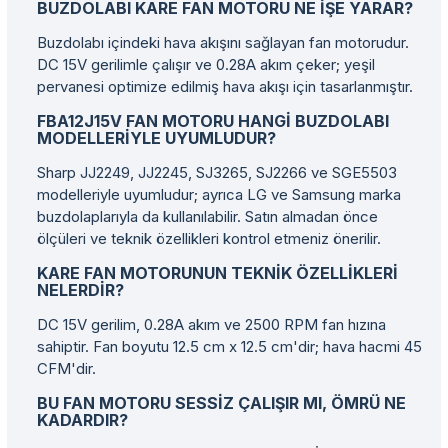
BUZDOLABI KARE FAN MOTORU NE IŞE YARAR?
Buzdolabı içindeki hava akışını sağlayan fan motorudur.
DC 15V gerilimle çalışır ve 0.28A akım çeker; yeşil
pervanesi optimize edilmiş hava akışı için tasarlanmıştır.
FBA12J15V FAN MOTORU HANGI BUZDOLABI
MODELLERIYLE UYUMLUDUR?
Sharp JJ2249, JJ2245, SJ3265, SJ2266 ve SGE5503
modelleriyle uyumludur; ayrıca LG ve Samsung marka
buzdolaplarıyla da kullanılabilir. Satın almadan önce
ölçüleri ve teknik özellikleri kontrol etmeniz önerilir.
KARE FAN MOTORUNUN TEKNIK ÖZELLIKLERI
NELERDIR?
DC 15V gerilim, 0.28A akım ve 2500 RPM fan hızına
sahiptir. Fan boyutu 12.5 cm x 12.5 cm'dir; hava hacmi 45
CFM'dir.
BU FAN MOTORU SESSIZ ÇALIŞIR MI, ÖMRÜ NE
KADARDIR?