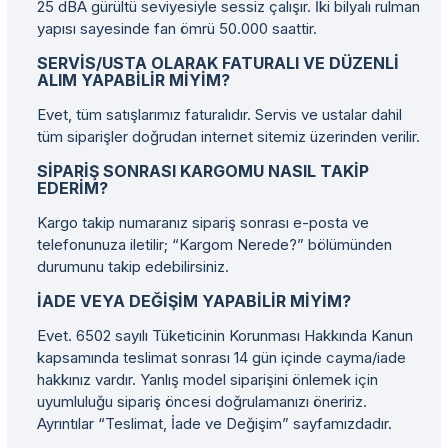
25 dBA gürültü seviyesiyle sessiz çalışır. İki bilyalı rulman
yapısı sayesinde fan ömrü 50.000 saattir.
SERVIS/USTA OLARAK FATURALI VE DÜZENLI
ALIM YAPABILIR MIYIM?
Evet, tüm satışlarımız faturalıdır. Servis ve ustalar dahil
tüm siparişler doğrudan internet sitemiz üzerinden verilir.
SIPARIŞ SONRASI KARGOMU NASIL TAKIP
EDERIM?
Kargo takip numaranız sipariş sonrası e-posta ve
telefonunuza iletilir; “Kargom Nerede?” bölümünden
durumunu takip edebilirsiniz.
İADE VEYA DEĞIŞIM YAPABILIR MIYIM?
Evet. 6502 sayılı Tüketicinin Korunması Hakkında Kanun
kapsamında teslimat sonrası 14 gün içinde cayma/iade
hakkınız vardır. Yanlış model siparişini önlemek için
uyumluluğu sipariş öncesi doğrulamanızı öneririz.
Ayrıntılar “Teslimat, İade ve Değişim” sayfamızdadır.