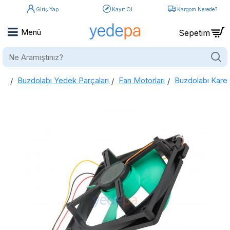
Giriş Yap
Kayıt Ol
Kargom Nerede?
Ne
Aramıştınız?
Buzdolabı Yedek Parçaları
Fan Motorları
Buzdolabı Kare
home
Buzdolabı Kare Fan Motoru Yeşil Pervane FBA12J15V 15V 0.28A - LG, Samsung, Sharp Uyumlu