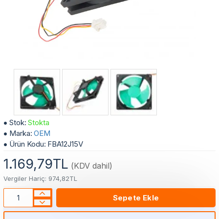
Buzdolabı Kare Fan Motoru Yeşil Pervane FBA12J15V 15V 0.28A - LG, Samsung, Sharp Uyumlu
Stok:
Stokta
Marka:
OEM
Ürün Kodu:
FBA12J15V
1.169,79TL
(KDV dahil)
Vergiler Hariç: 974,82TL
Sepete Ekle