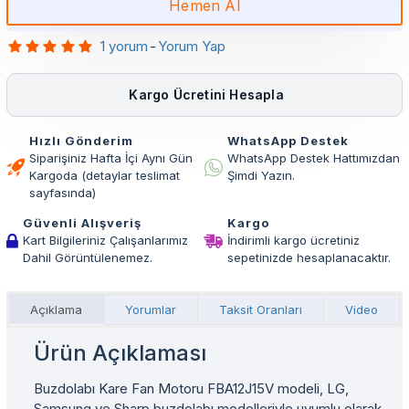
Hemen Al
1 yorum
-
Yorum Yap
Kargo Ücretini Hesapla
Hızlı Gönderim
WhatsApp Destek
Siparişiniz Hafta İçi Aynı Gün
WhatsApp Destek Hattımızdan
Kargoda (detaylar teslimat
Şimdi Yazın.
sayfasında)
Güvenli Alışveriş
Kargo
Kart Bilgileriniz Çalışanlarımız
İndirimli kargo ücretiniz
Dahil Görüntülenemez.
sepetinizde hesaplanacaktır.
Açıklama
Yorumlar
Taksit Oranları
Video
Ürün Açıklaması
Buzdolabı Kare Fan Motoru FBA12J15V modeli, LG,
Samsung ve Sharp buzdolabı modelleriyle uyumlu olarak