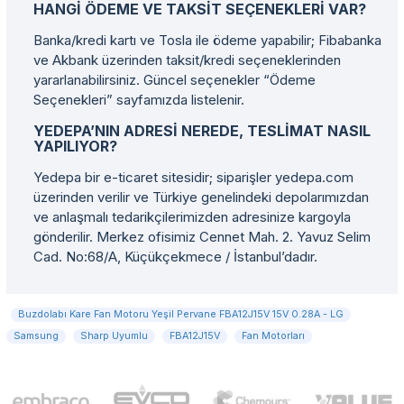
HANGI ÖDEME VE TAKSIT SEÇENEKLERI VAR?
Banka/kredi kartı ve Tosla ile ödeme yapabilir; Fibabanka
ve Akbank üzerinden taksit/kredi seçeneklerinden
yararlanabilirsiniz. Güncel seçenekler “Ödeme
Seçenekleri” sayfamızda listelenir.
YEDEPA’NIN ADRESI NEREDE, TESLIMAT NASIL
YAPILIYOR?
Yedepa bir e-ticaret sitesidir; siparişler yedepa.com
üzerinden verilir ve Türkiye genelindeki depolarımızdan
ve anlaşmalı tedarikçilerimizden adresinize kargoyla
gönderilir. Merkez ofisimiz Cennet Mah. 2. Yavuz Selim
Cad. No:68/A, Küçükçekmece / İstanbul’dadır.
Buzdolabı Kare Fan Motoru Yeşil Pervane FBA12J15V 15V 0.28A - LG
Samsung
Sharp Uyumlu
FBA12J15V
Fan Motorları