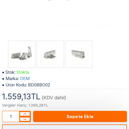
Bosh Buzdolabı Menteşesi 12004051, 00267190 (Set)
Stok:
Stokta
Marka:
OEM
Ürün Kodu:
BD08BO02
1.559,13TL
(KDV dahil)
Vergiler Hariç: 1.299,28TL
Sepete Ekle