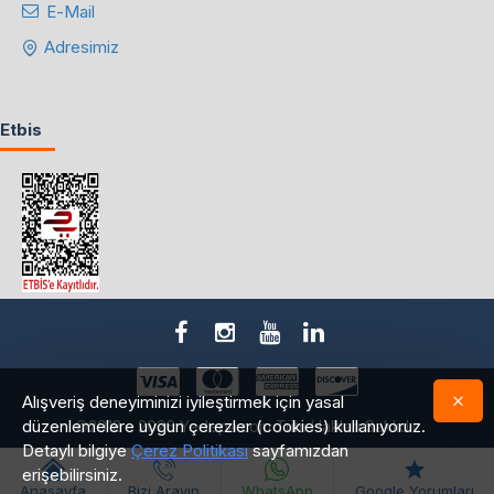
E-Mail
Adresimiz
Etbis
Alışveriş deneyiminizi iyileştirmek için yasal
düzenlemelere uygun çerezler (cookies) kullanıyoruz.
©2018 - 2026 Yedepa.com Tüm Hakları Saklıdır.
Detaylı bilgiye
Çerez Politikası
sayfamızdan
erişebilirsiniz.
Anasayfa
Bizi Arayın
WhatsApp
Google Yorumları