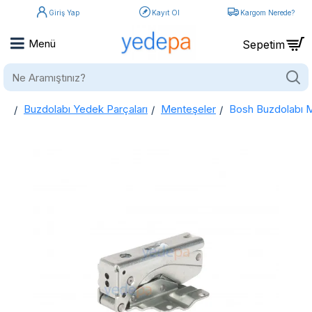
Giriş Yap
Kayıt Ol
Kargom Nerede?
Ne
Aramıştınız?
Buzdolabı Yedek Parçaları
Menteşeler
Bosh Buzdolabı 
home
Bosh Buzdolabı Menteşesi 12004051, 00267190 (Set)