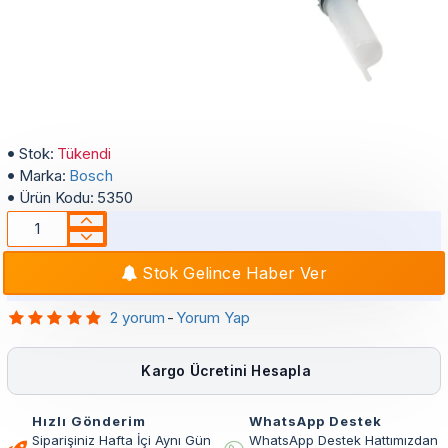
Bosch - Siemens - Profilo Çamaşır Makinası Toplu Kazan Hortumu
Stok:
Tükendi
Marka:
Bosch
Ürün Kodu:
5350
Stok Gelince Haber Ver
2 yorum
-
Yorum Yap
Kargo Ücretini Hesapla
Hızlı Gönderim
WhatsApp Destek
Siparişiniz Hafta İçi Aynı Gün
WhatsApp Destek Hattımızdan