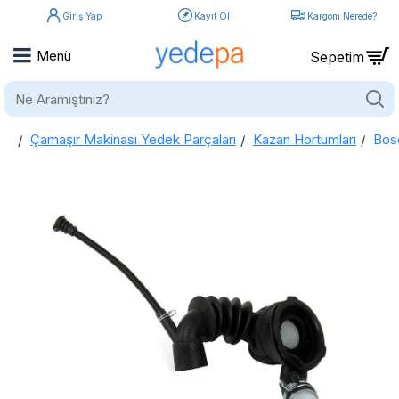
Giriş Yap
Kayıt Ol
Kargom Nerede?
Ne
Aramıştınız?
Çamaşır Makinası Yedek Parçaları
Kazan Hortumları
Bos
home
Bosch - Siemens - Profilo Çamaşır Makinası Toplu Kazan Hortumu