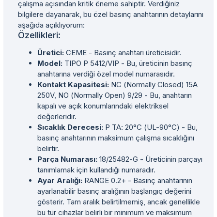
çalışma açısından kritik öneme sahiptir. Verdiğiniz
bilgilere dayanarak, bu özel basınç anahtarının detaylarını
aşağıda açıklıyorum:
Özellikleri:
Üretici:
CEME - Basınç anahtarı üreticisidir.
Model:
TIPO P 5412/VIP - Bu, üreticinin basınç
anahtarına verdiği özel model numarasıdır.
Kontakt Kapasitesi:
NC (Normally Closed) 15A
250V, NO (Normally Open) 9/29 - Bu, anahtarın
kapalı ve açık konumlarındaki elektriksel
değerleridir.
Sıcaklık Derecesi:
P TA: 20°C (UL-90°C) - Bu,
basınç anahtarının maksimum çalışma sıcaklığını
belirtir.
Parça Numarası:
18/25482-G - Üreticinin parçayı
tanımlamak için kullandığı numaradır.
Ayar Aralığı:
RANGE 0.2+ - Basınç anahtarının
ayarlanabilir basınç aralığının başlangıç değerini
gösterir. Tam aralık belirtilmemiş, ancak genellikle
bu tür cihazlar belirli bir minimum ve maksimum