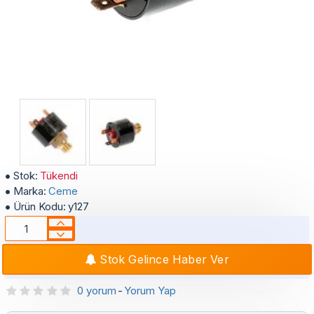
Bosch Condens 2000 Kombi Basınç Anahtarı
Stok:
Tükendi
Marka:
Ceme
Ürün Kodu:
y127
Stok Gelince Haber Ver
0 yorum
-
Yorum Yap