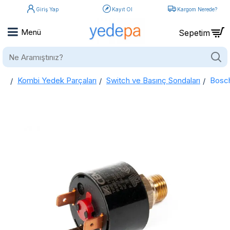
Giriş Yap
Kayıt Ol
Kargom Nerede?
Ne
Aramıştınız?
Kombi Yedek Parçaları
Switch ve Basınç Sondaları
Bosch
home
Bosch Condens 2000 Kombi Basınç Anahtarı