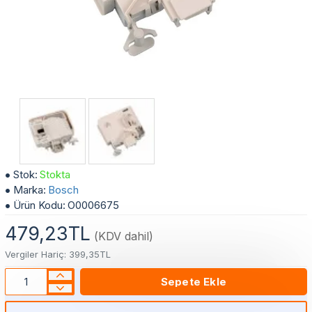
Bosch - Siemens - Profilo Çamaşır Makinası Emniyet Kapı Kilidi Anahtarı 616876 - 613070 - 615834
Stok:
Stokta
Marka:
Bosch
Ürün Kodu:
O0006675
479,23TL
(KDV dahil)
Vergiler Hariç: 399,35TL
Sepete Ekle