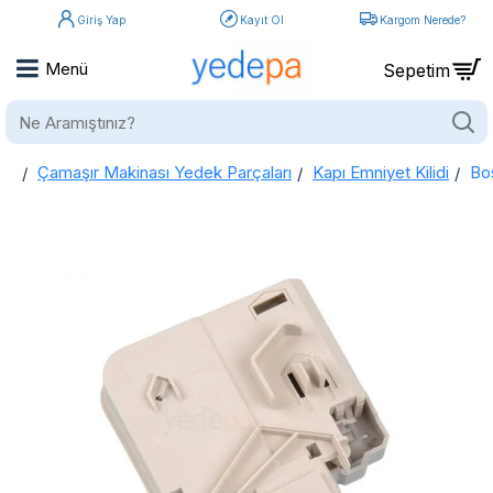
Giriş Yap
Kayıt Ol
Kargom Nerede?
Ne
Aramıştınız?
Çamaşır Makinası Yedek Parçaları
Kapı Emniyet Kilidi
Bo
home
Bosch - Siemens - Profilo Çamaşır Makinası Emniyet Kapı Kilidi Anahtarı 616876 - 613070 - 615834