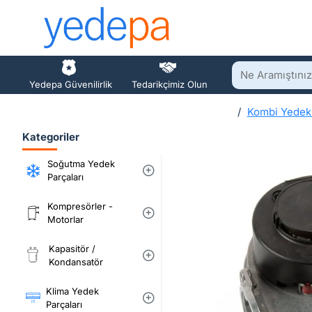
Ne
Yedepa Güvenilirlik
Tedarikçimiz Olun
Aramıştınız?
Kombi Yedek 
h
Kategoriler
o
m
Soğutma Yedek
e
Parçaları
Kompresörler -
Motorlar
Kapasitör /
Kondansatör
Klima Yedek
Parçaları