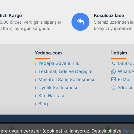
Hızlı Kargo
Koşulsuz İade
5.00 öncesi verdiğiniz siparişler
Sitemiz üzerinden ia
afta içi aynı gün kargoda.
kolayca yapabilirsini
Yedepa.com
İletişim
Yedepa Güvenilirlik
0850 3
Teslimat, İade ve Değişim
Whats
Mesafeli Satış Sözleşmesi
E-Mail
Üyelik Sözleşmesi
Adresim
Site Haritası
Blog
lere uygun çerezler (cookies) kullanıyoruz. Detaylı bilgiye
Çerez