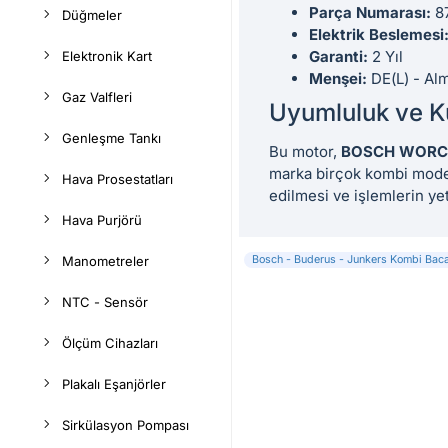
Parça Numarası:
8
Düğmeler
Elektrik Beslemesi
Garanti:
2 Yıl
Elektronik Kart
Menşei:
DE(L) - Al
Gaz Valfleri
Uyumluluk ve K
Genleşme Tankı
Bu motor,
BOSCH WORC
marka birçok kombi model
Hava Prosestatları
edilmesi ve işlemlerin yet
Hava Purjörü
Bosch - Buderus - Junkers Kombi Bac
Manometreler
NTC - Sensör
Ölçüm Cihazları
Plakalı Eşanjörler
Sirkülasyon Pompası