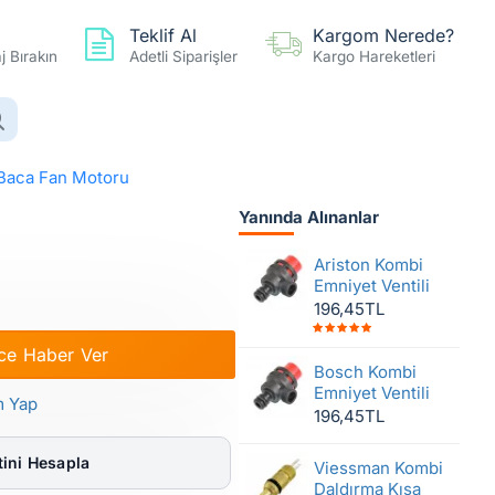
Teklif Al
Kargom Nerede?
 Bırakın
Adetli Siparişler
Kargo Hareketleri
0 ürün - 0,00TL
Hesap
Favoriler
Karşılaştır
Baca Fan Motoru
Yanında Alınanlar
ombi Baca Fan Motoru
Ariston Kombi
Emniyet Ventili
196,45TL
ce Haber Ver
Bosch Kombi
Emniyet Ventili
m Yap
196,45TL
ini Hesapla
Viessman Kombi
Daldırma Kısa