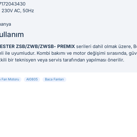
7172043430
:
230V AC, 50Hz
manya
ullanım
ESTER ZSB/ZWB/ZWSB- PREMIX
serileri dahil olmak üzere,
i ile uyumludur. Kombi bakımı ve motor değişimi sırasında, güv
kili bir teknisyen veya servis tarafından yapılması önerilir.
a Fan Motoru
AI0805
Baca Fanları