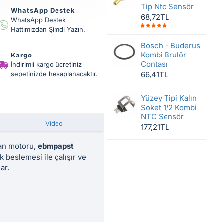
Tip Ntc Sensör
WhatsApp Destek
68,72TL
WhatsApp Destek
Hattımızdan Şimdi Yazın.
Bosch - Buderus
Kombi Brulör
Kargo
Contası
İndirimli kargo ücretiniz
sepetinizde hesaplanacaktır.
66,41TL
Yüzey Tipi Kalın
Soket 1/2 Kombi
NTC Sensör
Video
177,21TL
fan motoru,
ebmpapst
k beslemesi ile çalışır ve
ar.