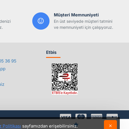
Müşteri Memnuniyeti
denizi
En üst seviyede müşteri tatmini
z.
ve memnuniyeti için çalışıyoruz.
Etbis
05 36 95
App
iz
 Politikası
sayfamızdan erişebilirsiniz.