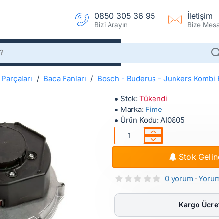
0850 305 36 95
İletişim
Bizi Arayın
Bize Mesaj
Parçaları
Baca Fanları
Bosch - Buderus - Junkers Kombi 
Bosch - Buderus - Junkers Kombi Baca Fan Motoru
Bosch - Buderus - Junkers K
Stok:
Tükendi
Marka:
Fime
Ürün Kodu:
AI0805
Stok Gelin
0 yorum
-
Yoru
Kargo Ücret