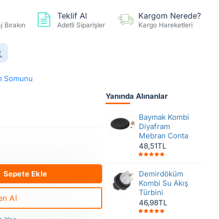
Teklif Al
Kargom Nerede?
 Bırakın
Adetli Siparişler
Kargo Hareketleri
0 ürün - 0,00TL
Hesap
Favoriler
Karşılaştır
im Somunu
Yanında Alınanlar
u Pim Somunu
Baymak Kombi
Diyafram
Mebran Conta
48,51TL
Sepete Ekle
Demirdöküm
Kombi Su Akış
Türbini
n Al
46,98TL