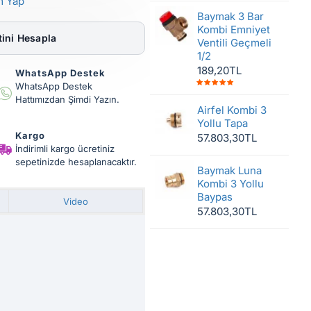
m Yap
Baymak 3 Bar
Kombi Emniyet
ini Hesapla
Ventili Geçmeli
1/2
189,20TL
WhatsApp Destek
WhatsApp Destek
Hattımızdan Şimdi Yazın.
Airfel Kombi 3
Yollu Tapa
Kargo
57.803,30TL
İndirimli kargo ücretiniz
sepetinizde hesaplanacaktır.
Baymak Luna
Kombi 3 Yollu
Baypas
Video
57.803,30TL