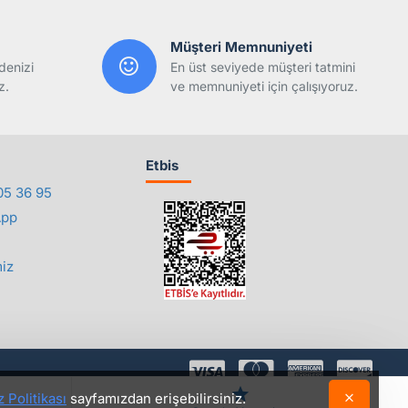
Müşteri Memnuniyeti
denizi
En üst seviyede müşteri tatmini
z.
ve memnuniyeti için çalışıyoruz.
Etbis
05 36 95
App
iz
 Politikası
sayfamızdan erişebilirsiniz.