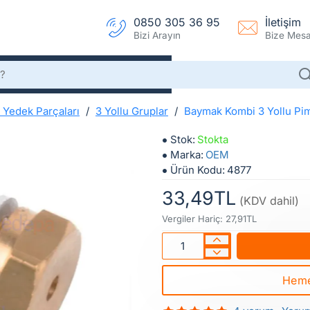
0850 305 36 95
İletişim
Bizi Arayın
Bize Mesaj
 Yedek Parçaları
3 Yollu Gruplar
Baymak Kombi 3 Yollu P
Baymak Kombi 3 Yollu Pim Somunu
Baymak Kombi 3 Yoll
Stok:
Stokta
Marka:
OEM
Ürün Kodu:
4877
33,49TL
(KDV dahil)
Vergiler Hariç: 27,91TL
Heme