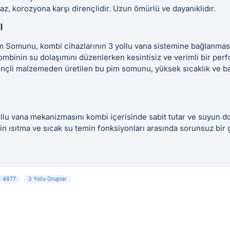
z, korozyona karşı dirençlidir. Uzun ömürlü ve dayanıklıdır.
ı
 Somunu, kombi cihazlarının 3 yollu vana sistemine bağlanmasın
kombinin su dolaşımını düzenlerken kesintisiz ve verimli bir p
ençli malzemeden üretilen bu pim somunu, yüksek sıcaklık ve ba
llu vana mekanizmasını kombi içerisinde sabit tutar ve suyun d
in ısıtma ve sıcak su temin fonksiyonları arasında sorunsuz bir 
4877
3 Yollu Gruplar