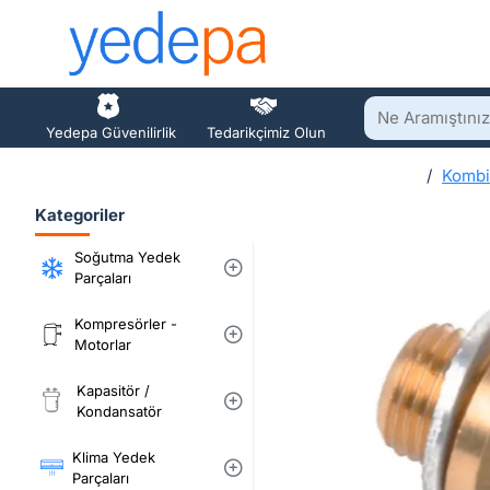
Ne
Yedepa Güvenilirlik
Tedarikçimiz Olun
Aramıştınız?
Kombi
h
Kategoriler
o
m
Soğutma Yedek
e
Parçaları
Kompresörler -
Motorlar
Kapasitör /
Kondansatör
Klima Yedek
Parçaları