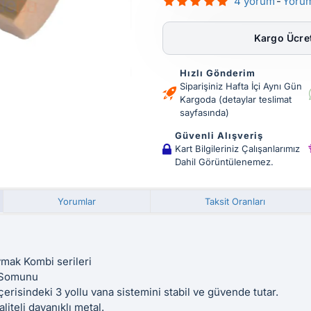
4 yorum
-
Yoru
Kargo Ücret
Hızlı Gönderim
Siparişiniz Hafta İçi Aynı Gün
Kargoda (detaylar teslimat
sayfasında)
Güvenli Alışveriş
Kart Bilgileriniz Çalışanlarımız
Dahil Görüntülenemez.
Yorumlar
Taksit Oranları
mak Kombi serileri
 Somunu
erisindeki 3 yollu vana sistemini stabil ve güvende tutar.
liteli dayanıklı metal.