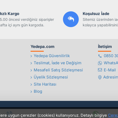
Hızlı Kargo
Koşulsuz İade
5.00 öncesi verdiğiniz siparişler
Sitemiz üzerinden ia
afta içi aynı gün kargoda.
kolayca yapabilirsini
Yedepa.com
İletişim
Yedepa Güvenilirlik
0850 3
Teslimat, İade ve Değişim
Whats
Mesafeli Satış Sözleşmesi
E-Mail
Üyelik Sözleşmesi
Adresim
Site Haritası
Blog
lere uygun çerezler (cookies) kullanıyoruz. Detaylı bilgiye
Çerez