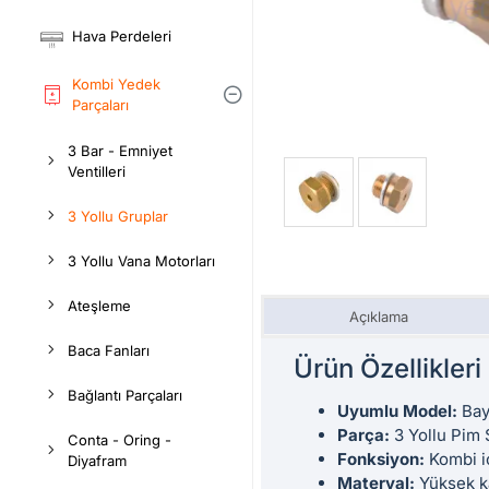
Hava Perdeleri
Kombi Yedek
Parçaları
3 Bar - Emniyet
Ventilleri
3 Yollu Gruplar
3 Yollu Vana Motorları
Ateşleme
Açıklama
Baca Fanları
Ürün Özellikleri
Bağlantı Parçaları
Uyumlu Model:
Bay
Parça:
3 Yollu Pim
Conta - Oring -
Fonksiyon:
Kombi iç
Diyafram
Materyal:
Yüksek ka