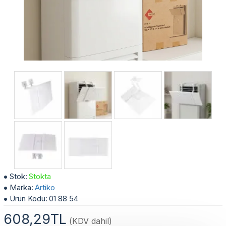
Artiko Ayarlanabilir Salon Tipi Klima Rüzgar Yönlendirici
Stok:
Stokta
Marka:
Artiko
Ürün Kodu:
01 88 54
608,29TL
(KDV dahil)