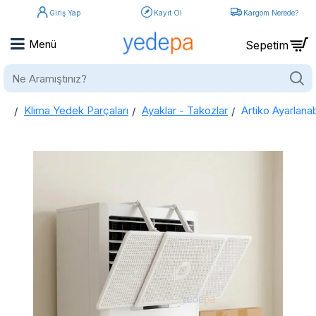
Giriş Yap
Kayıt Ol
Kargom Nerede?
Ne
Aramıştınız?
Klima Yedek Parçaları
Ayaklar - Takozlar
Artiko Ayarlana
home
Artiko Ayarlanabilir Salon Tipi Klima Rüzgar Yönlendirici