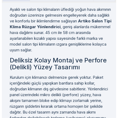
Ayaklı ve salon tipi klimaların üflediği yoğun hava akımının
doğrudan üzerinize gelmesini engelleyerek daha sağlıklı
ve konforlu bir iklimlendirme sağlayan
Artiko Salon Tipi
Klima Rüzgar Yönlendirici
, geniş alanlarda mükemmel
hava dağılımı sunar. 45 cm ile 58 cm arasında
ayarlanabilen kızaklı yapısı sayesinde farklı marka ve
model salon tipi klimaların ızgara genişliklerine kolayca
uyum sağlar.
Deliksiz Kolay Montaj ve Perfore
(Delikli) Yüzey Tasarımı
Kurulum için klimanızı delmenize gerek yoktur. Paket
içeriğindeki güçlü yapışkan bantlara sahip kollar,
doğrudan klimanın dış gövdesine sabitlenir. Yönlendirici
panel üzerindeki mikro delikli (perfore) yüzey, hava
akışını tamamen bloke edip klimayı zorlamak yerine,
rüzgarın şiddetini kırarak ortama homojen bir şekilde
dağıtır. Bu özel tasarım aynı zamanda hava akımı
farkından doğabilecek terleme (yoğuşma) oluşumunu