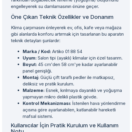
engelleyerek su damlamasının önüne geçer.
Öne Çıkan Teknik Özellikler ve Donanım
Klima çarpmasını önleyerek ev, ofis, kafe veya mağaza
gibi alanlarda konforu artırmak için tasarlanan bu aparatın
teknik detayları şunlardır:
Marka / Kod:
Artiko 01 88 54
Uyum:
Salon tipi (ayaklı) klimalar için özel tasarım.
Boyut:
45 cm'den 58 cm'ye kadar ayarlanabilir
panel genişliği.
Montaj:
Güçlü çift taraflı pedler ile matkapsız,
deliksiz ve pratik kurulum.
Malzeme:
Esnek, kırılmaya dayanıklı ve yoğuşma
yapmayan mikro delikli plastik gövde.
Kontrol Mekanizması:
İstenilen hava yönlendirme
açısına göre ayarlanabilen, katlanabilir hareketli
mafsal sistemi.
Kullanıcılar İçin Pratik Kurulum ve Kullanım
Notu