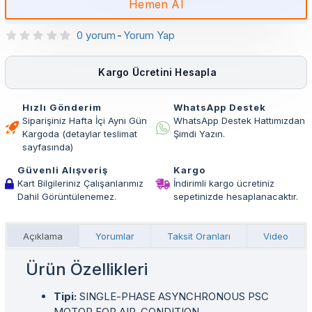
Hemen Al
0 yorum
-
Yorum Yap
Kargo Ücretini Hesapla
Hızlı Gönderim
WhatsApp Destek
Siparişiniz Hafta İçi Aynı Gün
WhatsApp Destek Hattımızdan
Kargoda (detaylar teslimat
Şimdi Yazın.
sayfasında)
Güvenli Alışveriş
Kargo
Kart Bilgileriniz Çalışanlarımız
İndirimli kargo ücretiniz
Dahil Görüntülenemez.
sepetinizde hesaplanacaktır.
Açıklama
Yorumlar
Taksit Oranları
Video
Ürün Özellikleri
Tipi:
SINGLE-PHASE ASYNCHRONOUS PSC
MOTOR FOR AIR-CONDITION