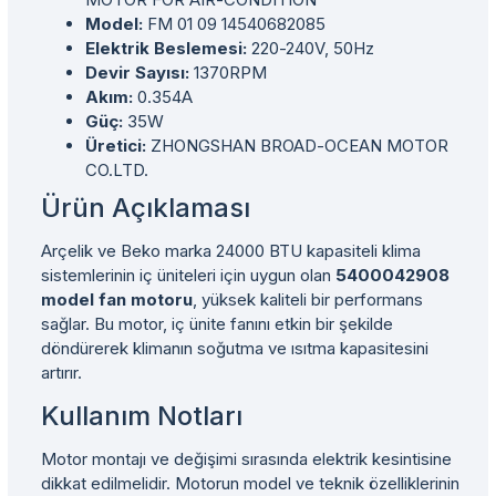
Model:
FM 01 09 14540682085
Elektrik Beslemesi:
220-240V, 50Hz
Devir Sayısı:
1370RPM
Akım:
0.354A
Güç:
35W
Üretici:
ZHONGSHAN BROAD-OCEAN MOTOR
CO.LTD.
Ürün Açıklaması
Arçelik ve Beko marka 24000 BTU kapasiteli klima
sistemlerinin iç üniteleri için uygun olan
5400042908
model fan motoru
, yüksek kaliteli bir performans
sağlar. Bu motor, iç ünite fanını etkin bir şekilde
döndürerek klimanın soğutma ve ısıtma kapasitesini
artırır.
Kullanım Notları
Motor montajı ve değişimi sırasında elektrik kesintisine
dikkat edilmelidir. Motorun model ve teknik özelliklerinin