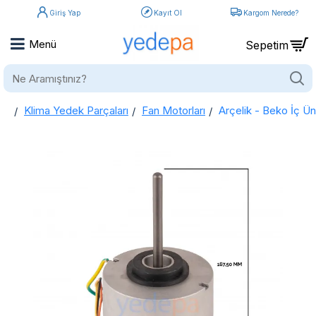
Giriş Yap
Kayıt Ol
Kargom Nerede?
Ne
Aramıştınız?
Klima Yedek Parçaları
Fan Motorları
Arçelik - Beko İç 
home
Arçelik - Beko İç Ünite Klima Fan Motoru 24000 BTU 5400042908