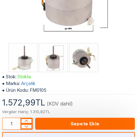
Arçelik - Beko İç Ünite Klima Fan Motoru 24000 BTU 5400042908
Stok:
Stokta
Marka:
Arçelik
Ürün Kodu:
FM0105
1.572,99TL
(KDV dahil)
Vergiler Hariç: 1.310,82TL
Sepete Ekle