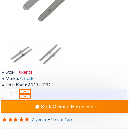
Arçelik Beko Altus Alt ve Üst Bulaşık Makinası Pervanesi Takımı
Stok:
Tükendi
Marka:
Arçelik
Ürün Kodu:
4033-4032
Stok Gelince Haber Ver
2 yorum
-
Yorum Yap