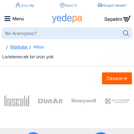
Giriş Yap
Kayıt Ol
Kargom Nerede?
Ne
Aramıştınız?
Markalar
Altua
home
Altua
Listelenecek bir ürün yok
Devam