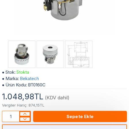
60 Süpürge Motoru 1400 W Çift Fanlı (Bakır Sargılı)
Stok:
Stokta
Marka:
Bekatech
Ürün Kodu:
BT0160C
1.048,98TL
(KDV dahil)
Vergiler Hariç: 874,15TL
Sepete Ekle