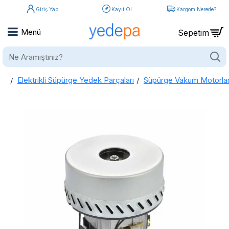
Giriş Yap
Kayıt Ol
Kargom Nerede?
Ne
Aramıştınız?
Elektrikli Süpürge Yedek Parçaları
Süpürge Vakum Motorlar
home
60 Süpürge Motoru 1400 W Çift Fanlı (Bakır Sargılı)