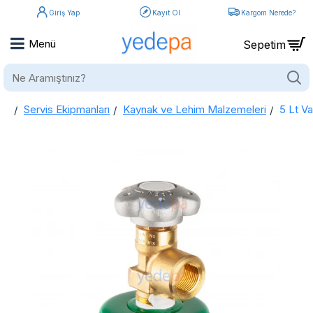
Giriş Yap
Kayıt Ol
Kargom Nerede?
Ne
Aramıştınız?
Servis Ekipmanları
Kaynak ve Lehim Malzemeleri
5 Lt Va
home
6 Lt Vanalı Azot Tüpü - 50 Bar Test Basınçlı