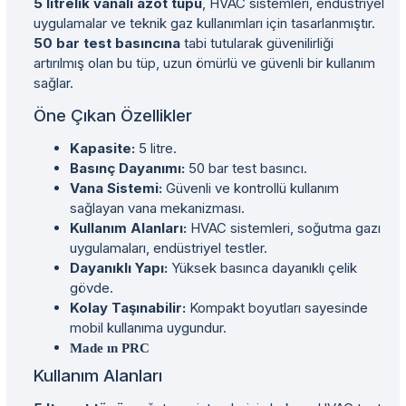
5 litrelik vanalı azot tüpü
, HVAC sistemleri, endüstriyel
uygulamalar ve teknik gaz kullanımları için tasarlanmıştır.
50 bar test basıncına
tabi tutularak güvenilirliği
artırılmış olan bu tüp, uzun ömürlü ve güvenli bir kullanım
sağlar.
Öne Çıkan Özellikler
Kapasite:
5 litre.
Basınç Dayanımı:
50 bar test basıncı.
Vana Sistemi:
Güvenli ve kontrollü kullanım
sağlayan vana mekanizması.
Kullanım Alanları:
HVAC sistemleri, soğutma gazı
uygulamaları, endüstriyel testler.
Dayanıklı Yapı:
Yüksek basınca dayanıklı çelik
gövde.
Kolay Taşınabilir:
Kompakt boyutları sayesinde
mobil kullanıma uygundur.
Made ın PRC
Kullanım Alanları