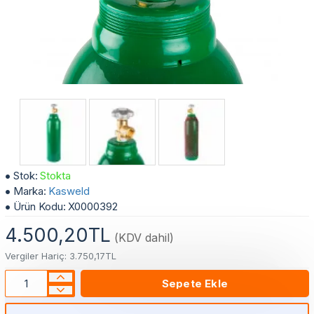
6 Lt Vanalı Azot Tüpü - 50 Bar Test Basınçlı
Stok:
Stokta
Marka:
Kasweld
Ürün Kodu:
X0000392
4.500,20TL
(KDV dahil)
Vergiler Hariç: 3.750,17TL
Sepete Ekle