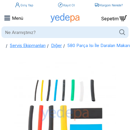
Giriş Yap
Kayıt Ol
Kargom Nerede?
Ne
Aramıştınız?
Servis Ekipmanları
Diğer
580 Parça Isı İle Daralan Makaro
home
580 Parça Isı İle Daralan Makaron Seti – Farklı Çap ve Renklerde Kablo İzolasyon ve Yalıtım Kiti