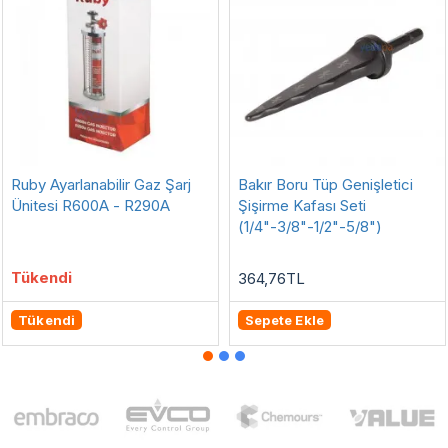
Ruby Ayarlanabilir Gaz Şarj
Bakır Boru Tüp Genişletici
Ünitesi R600A - R290A
Şişirme Kafası Seti
(1/4"-3/8"-1/2"-5/8")
Tükendi
364,76TL
Tükendi
Sepete Ekle