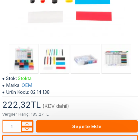
580 Parça Isı İle Daralan Makaron Seti – Farklı Çap ve Renklerde Kablo İzolasyon ve Yalıtım Kiti
Stok:
Stokta
Marka:
OEM
Ürün Kodu:
02 14 138
222,32TL
(KDV dahil)
Vergiler Hariç: 185,27TL
Sepete Ekle