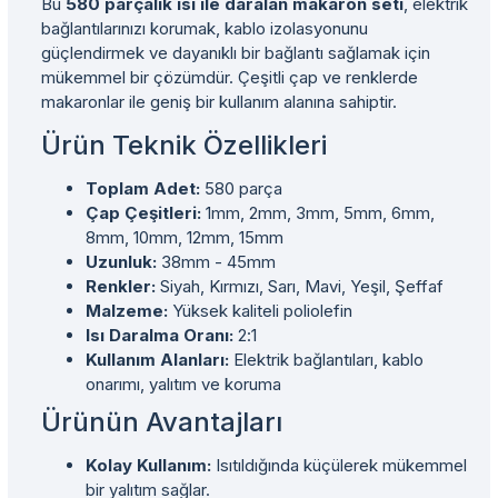
Bu
580 parçalık ısı ile daralan makaron seti
, elektrik
bağlantılarınızı korumak, kablo izolasyonunu
güçlendirmek ve dayanıklı bir bağlantı sağlamak için
mükemmel bir çözümdür. Çeşitli çap ve renklerde
makaronlar ile geniş bir kullanım alanına sahiptir.
Ürün Teknik Özellikleri
Toplam Adet:
580 parça
Çap Çeşitleri:
1mm, 2mm, 3mm, 5mm, 6mm,
8mm, 10mm, 12mm, 15mm
Uzunluk:
38mm - 45mm
Renkler:
Siyah, Kırmızı, Sarı, Mavi, Yeşil, Şeffaf
Malzeme:
Yüksek kaliteli poliolefin
Isı Daralma Oranı:
2:1
Kullanım Alanları:
Elektrik bağlantıları, kablo
onarımı, yalıtım ve koruma
Ürünün Avantajları
Kolay Kullanım:
Isıtıldığında küçülerek mükemmel
bir yalıtım sağlar.