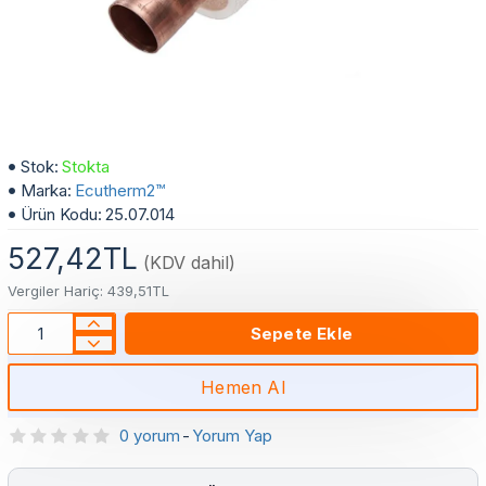
5/8" Tekli İzolasyonlu Bakır Boru - Ecutherm™ | 9mm PEX İzolasyon | B Sınıfı
Stok:
Stokta
Marka:
Ecutherm2™
Ürün Kodu:
25.07.014
527,42TL
(KDV dahil)
Vergiler Hariç: 439,51TL
Sepete Ekle
Hemen Al
0 yorum
-
Yorum Yap