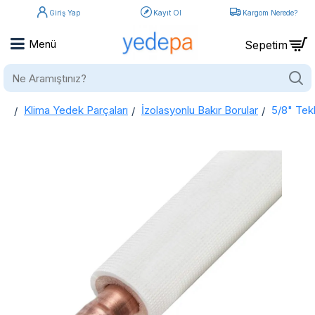
Giriş Yap
Kayıt Ol
Kargom Nerede?
Ne
Aramıştınız?
Klima Yedek Parçaları
İzolasyonlu Bakır Borular
5/8" Tekl
home
5/8" Tekli İzolasyonlu Bakır Boru - Ecutherm™ | 9mm PEX İzolasyon | B Sınıfı