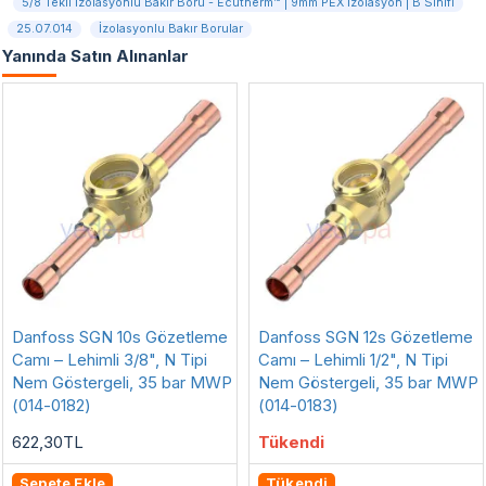
5/8 Tekli İzolasyonlu Bakır Boru - Ecutherm™ | 9mm PEX İzolasyon | B Sınıfı
25.07.014
İzolasyonlu Bakır Borular
Yanında Satın Alınanlar
Danfoss SGN 10s Gözetleme
Danfoss SGN 12s Gözetleme
Camı – Lehimli 3/8", N Tipi
Camı – Lehimli 1/2", N Tipi
Nem Göstergeli, 35 bar MWP
Nem Göstergeli, 35 bar MWP
(014-0182)
(014-0183)
Tükendi
622,30TL
Sepete Ekle
Tükendi