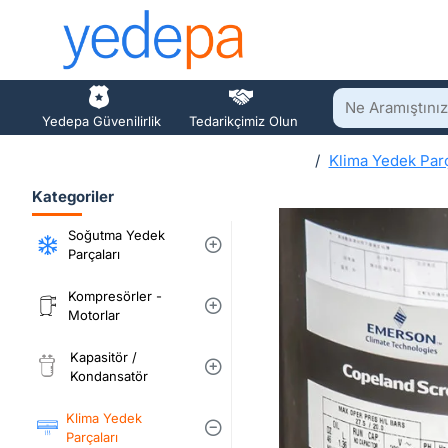
Ne
Yedepa Güvenilirlik
Tedarikçimiz Olun
Aramıştınız?
Klima Yedek Parç
h
Kategoriler
o
m
Soğutma Yedek
e
Parçaları
Kompresörler -
Motorlar
Kapasitör /
Kondansatör
Klima Yedek
Parçaları