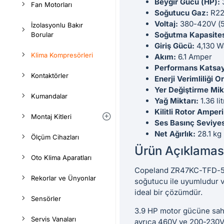
Beygir Gücü (HP):
Fan Motorları
Soğutucu Gaz:
R2
Voltaj:
380-420V (5
İzolasyonlu Bakır
Soğutma Kapasites
Borular
Giriş Gücü:
4,130 W
Klima Kompresörleri
Akım:
6.1 Amper
Performans Katsay
Kontaktörler
Enerji Verimliliği O
Yer Değiştirme Mik
Kumandalar
Yağ Miktarı:
1.36 li
Kilitli Rotor Amper
Montaj Kitleri
Ses Basınç Seviyes
Net Ağırlık:
28.1 kg
Ölçüm Cihazları
Ürün Açıklamas
Oto Klima Aparatları
Copeland ZR47KC-TFD-522,
Rekorlar ve Ünyonlar
soğutucu ile uyumludur ve
ideal bir çözümdür.
Sensörler
3.9 HP motor gücüne sahi
Servis Vanaları
ayrıca 460V ve 200-230V 