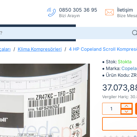
0850 305 36 95
İletişim
Bizi Arayın
Bize Mesaj
aları
Klima Kompresörleri
4 HP Copeland Scroll Kompre
4 HP Copeland Scroll Kompresör ZR47KC-TFD-522
Stok:
Stokta
Marka:
Copela
Ürün Kodu:
ZR
37.073,8
Vergiler Hariç: 30