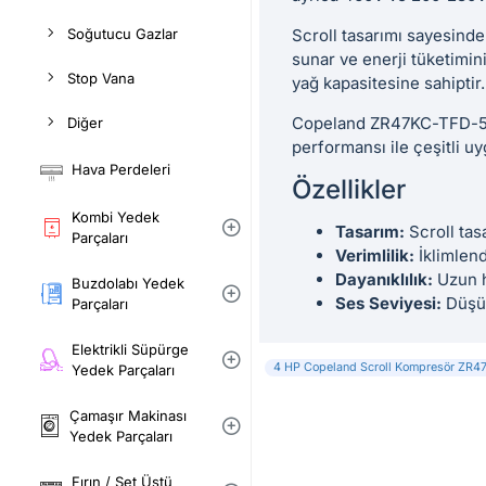
Soğutucu Gazlar
Scroll tasarımı sayesinde
sunar ve enerji tüketimini
Stop Vana
yağ kapasitesine sahiptir.
Copeland ZR47KC-TFD-522,
Diğer
performansı ile çeşitli u
Hava Perdeleri
Özellikler
Kombi Yedek
Tasarım:
Scroll tas
Parçaları
Verimlilik:
İklimlend
Dayanıklılık:
Uzun h
Buzdolabı Yedek
Ses Seviyesi:
Düşük
Parçaları
Elektrikli Süpürge
4 HP Copeland Scroll Kompresör ZR
Yedek Parçaları
Çamaşır Makinası
Yedek Parçaları
Fırın / Set Üstü