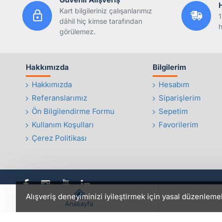
Kart bilgileriniz çalışanlarımız
1
dâhil hiç kimse tarafından
h
görülemez.
Hakkımızda
Bilgilerim
Hakkımızda
Hesabım
Referanslarımız
Siparişlerim
Ön Bilgilendirme Formu
Sepetim
Kullanım Koşulları
Favorilerim
Çerez Politikası
Alışveriş deneyiminizi iyileştirmek için yasal düzenleme
Anasayfa