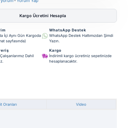
 yorum
-
Yorum Yap
Kargo Ücretini Hesapla
rim
WhatsApp Destek
fta İçi Aynı Gün Kargoda
WhatsApp Destek Hattımızdan Şimdi
imat sayfasında)
Yazın.
veriş
Kargo
 Çalışanlarımız Dahil
İndirimli kargo ücretiniz sepetinizde
z.
hesaplanacaktır.
it Oranları
Video