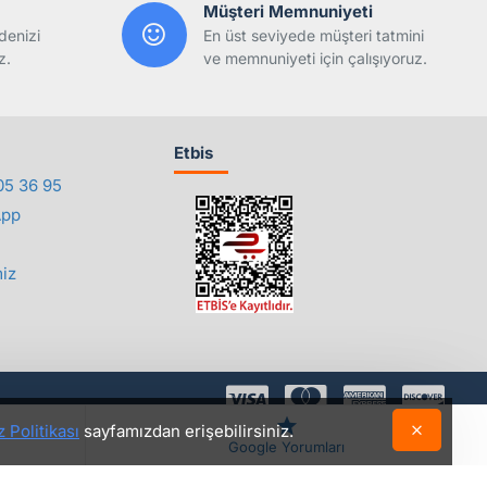
Müşteri Memnuniyeti
denizi
En üst seviyede müşteri tatmini
z.
ve memnuniyeti için çalışıyoruz.
Etbis
05 36 95
App
iz
 Politikası
sayfamızdan erişebilirsiniz.
©2018 - 2026 Yedepa.com Tüm Hakları Saklıdır.
Google Yorumları