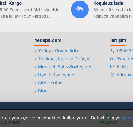
Hızlı Kargo
Koşulsuz İade
5.00 öncesi verdiğiniz siparişler
Sitemiz üzerinden ia
afta içi aynı gün kargoda.
kolayca yapabilirsini
Yedepa.com
İletişim
Yedepa Güvenilirlik
0850 3
Teslimat, İade ve Değişim
Whats
Mesafeli Satış Sözleşmesi
E-Mail
Üyelik Sözleşmesi
Adresim
Site Haritası
Blog
lere uygun çerezler (cookies) kullanıyoruz. Detaylı bilgiye
Çerez
Bizi Arayın
WhatsApp