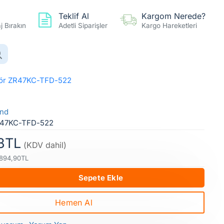
Teklif Al
Kargom Nerede?
 Bırakın
Adetli Siparişler
Kargo Hareketleri
0 ürün - 0,00TL
Hesap
Favoriler
Karşılaştır
sör ZR47KC-TFD-522
4 HP Copeland Scroll Kompresör ZR47KC-TFD-522
nd
47KC-TFD-522
8TL
(KDV dahil)
.894,90TL
Sepete Ekle
Hemen Al