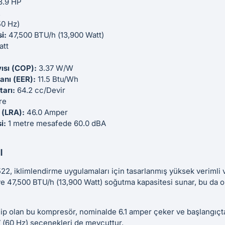
3.9 HP
2
0 Hz)
i:
47,500 BTU/h (13,900 Watt)
att
ısı (COP):
3.37 W/W
ranı (EER):
11.5 Btu/Wh
tarı:
64.2 cc/Devir
tre
i (LRA):
46.0 Amper
i:
1 metre mesafede 60.0 dBA
ı
 iklimlendirme uygulamaları için tasarlanmış yüksek verimli v
 47,500 BTU/h (13,900 Watt) soğutma kapasitesi sunar, bu da or
p olan bu kompresör, nominalde 6.1 amper çeker ve başlangıçta
(60 Hz) seçenekleri de mevcuttur.