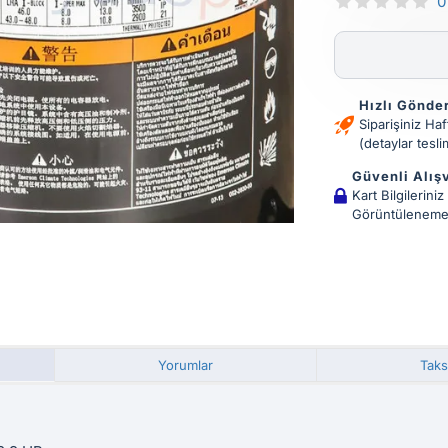
0
Hızlı Gönde
Siparişiniz Ha
(detaylar tesl
Güvenli Alış
Kart Bilgileriniz
Görüntüleneme
Yorumlar
Taks