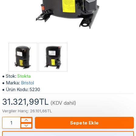
4 HP Bristol Kompresör H23A 463 DBEA: Yüksek Kapasite ve Güçlü Performans
Stok:
Stokta
Marka:
Bristol
Ürün Kodu:
5230
31.321,99TL
(KDV dahil)
Vergiler Hariç: 26.101,66TL
Sepete Ekle