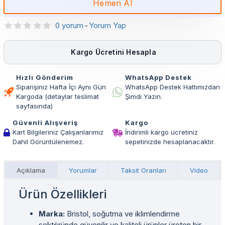
Hemen Al
0 yorum
-
Yorum Yap
Kargo Ücretini Hesapla
Hızlı Gönderim
WhatsApp Destek
Siparişiniz Hafta İçi Aynı Gün
WhatsApp Destek Hattımızdan
Kargoda (detaylar teslimat
Şimdi Yazın.
sayfasında)
Güvenli Alışveriş
Kargo
Kart Bilgileriniz Çalışanlarımız
İndirimli kargo ücretiniz
Dahil Görüntülenemez.
sepetinizde hesaplanacaktır.
Açıklama
Yorumlar
Taksit Oranları
Video
Ürün Özellikleri
Marka:
Bristol, soğutma ve iklimlendirme
sektöründe güvenilir ve kaliteli ürünler üreten bir