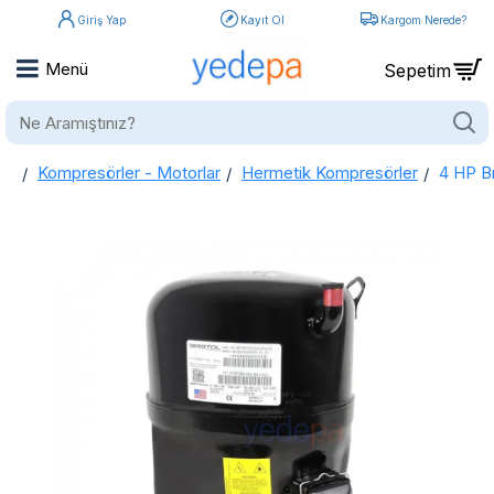
Giriş Yap
Kayıt Ol
Kargom Nerede?
Ne
Aramıştınız?
Kompresörler - Motorlar
Hermetik Kompresörler
4 HP B
home
4 HP Bristol Kompresör H23A 463 DBEA: Yüksek Kapasite ve Güçlü Performans