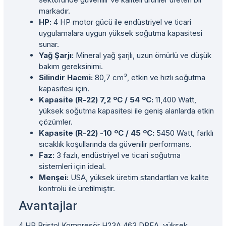
markadır.
HP:
4 HP motor gücü ile endüstriyel ve ticari
uygulamalara uygun yüksek soğutma kapasitesi
sunar.
Yağ Şarjı:
Mineral yağ şarjlı, uzun ömürlü ve düşük
bakım gereksinimi.
Silindir Hacmi:
80,7 cm³, etkin ve hızlı soğutma
kapasitesi için.
Kapasite (R-22) 7,2 ºC / 54 ºC:
11,400 Watt,
yüksek soğutma kapasitesi ile geniş alanlarda etkin
çözümler.
Kapasite (R-22) -10 ºC / 45 ºC:
5450 Watt, farklı
sıcaklık koşullarında da güvenilir performans.
Faz:
3 fazlı, endüstriyel ve ticari soğutma
sistemleri için ideal.
Menşei:
USA, yüksek üretim standartları ve kalite
kontrolü ile üretilmiştir.
Avantajlar
4 HP Bristol Kompresör H23A 463 DBEA, yüksek