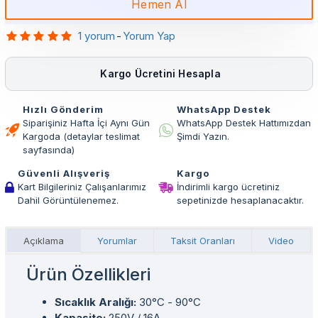
Hemen Al
1 yorum
-
Yorum Yap
Kargo Ücretini Hesapla
Hızlı Gönderim
WhatsApp Destek
Siparişiniz Hafta İçi Aynı Gün
WhatsApp Destek Hattımızdan
Kargoda (detaylar teslimat
Şimdi Yazın.
sayfasında)
Güvenli Alışveriş
Kargo
Kart Bilgileriniz Çalışanlarımız
İndirimli kargo ücretiniz
Dahil Görüntülenemez.
sepetinizde hesaplanacaktır.
Açıklama
Yorumlar
Taksit Oranları
Video
Ürün Özellikleri
Sıcaklık Aralığı:
30°C - 90°C
Kapasite:
250V / 16A