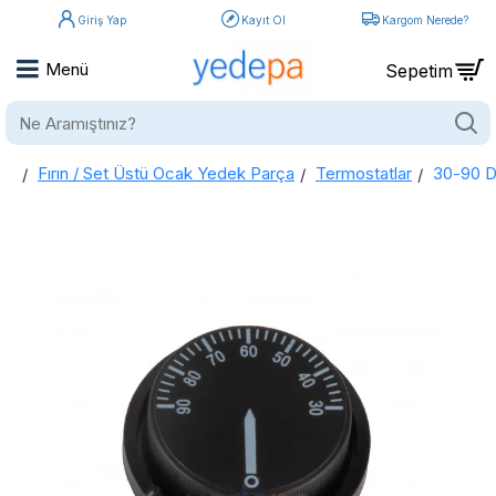
Giriş Yap
Kayıt Ol
Kargom Nerede?
Ne
Aramıştınız?
Fırın / Set Üstü Ocak Yedek Parça
Termostatlar
30-90 De
home
30-90 Derece Çift Kontaklı Sıcaklık Termostatı - Termosifon ve Benmari Tezgahları İçin