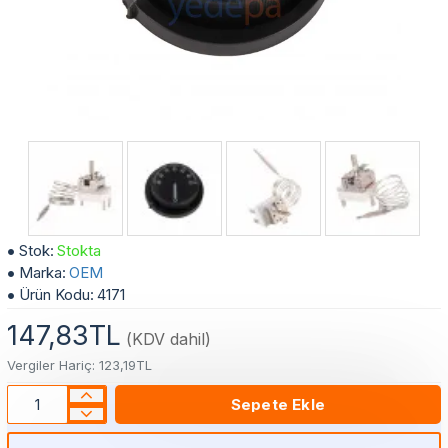
30-90 Derece Çift Kontaklı Sıcaklık Termostatı - Termosifon ve Benmari Tezgahları İçin
Stok:
Stokta
Marka:
OEM
Ürün Kodu:
4171
147,83TL
(KDV dahil)
Vergiler Hariç: 123,19TL
Sepete Ekle