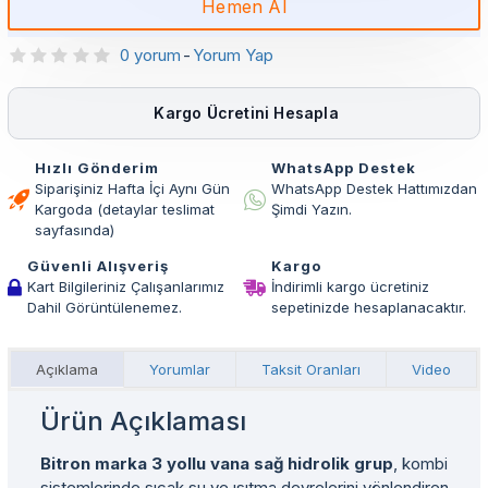
Hemen Al
0 yorum
-
Yorum Yap
Kargo Ücretini Hesapla
Hızlı Gönderim
WhatsApp Destek
Siparişiniz Hafta İçi Aynı Gün
WhatsApp Destek Hattımızdan
Kargoda (detaylar teslimat
Şimdi Yazın.
sayfasında)
Güvenli Alışveriş
Kargo
Kart Bilgileriniz Çalışanlarımız
İndirimli kargo ücretiniz
Dahil Görüntülenemez.
sepetinizde hesaplanacaktır.
Açıklama
Yorumlar
Taksit Oranları
Video
Ürün Açıklaması
Bitron marka 3 yollu vana sağ hidrolik grup
, kombi
sistemlerinde sıcak su ve ısıtma devrelerini yönlendiren