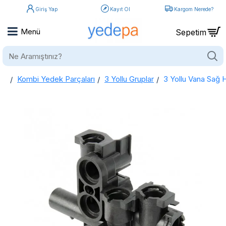
Giriş Yap
Kayıt Ol
Kargom Nerede?
Ne
Aramıştınız?
Kombi Yedek Parçaları
3 Yollu Gruplar
3 Yollu Vana Sağ 
home
3 Yollu Vana Sağ Hidrolik Grup (Sol Blok) - Baymak, Baxi, Lambert, Falke, Eco4, Duo Tec, Westen Uyumlu - Bitron