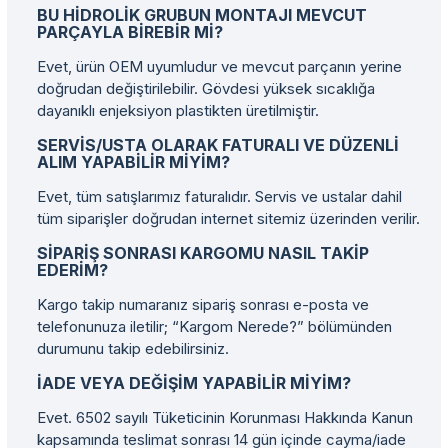
BU HIDROLIK GRUBUN MONTAJI MEVCUT
PARÇAYLA BIREBIR MI?
Evet, ürün OEM uyumludur ve mevcut parçanın yerine
doğrudan değiştirilebilir. Gövdesi yüksek sıcaklığa
dayanıklı enjeksiyon plastikten üretilmiştir.
SERVIS/USTA OLARAK FATURALI VE DÜZENLI
ALIM YAPABILIR MIYIM?
Evet, tüm satışlarımız faturalıdır. Servis ve ustalar dahil
tüm siparişler doğrudan internet sitemiz üzerinden verilir.
SIPARIŞ SONRASI KARGOMU NASIL TAKIP
EDERIM?
Kargo takip numaranız sipariş sonrası e-posta ve
telefonunuza iletilir; “Kargom Nerede?” bölümünden
durumunu takip edebilirsiniz.
İADE VEYA DEĞIŞIM YAPABILIR MIYIM?
Evet. 6502 sayılı Tüketicinin Korunması Hakkında Kanun
kapsamında teslimat sonrası 14 gün içinde cayma/iade