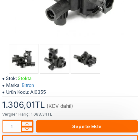
3 Yollu Vana Sağ Hidrolik Grup (Sol Blok) - Baymak, Baxi, Lambert, Falke, Eco4, Duo Tec, Westen Uyumlu - Bitron
Stok:
Stokta
Marka:
Bitron
Ürün Kodu:
AI0355
1.306,01TL
(KDV dahil)
Vergiler Hariç: 1.088,34TL
Sepete Ekle