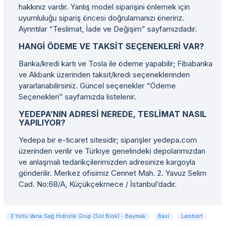
hakkınız vardır. Yanlış model siparişini önlemek için
uyumluluğu sipariş öncesi doğrulamanızı öneririz.
Ayrıntılar “Teslimat, İade ve Değişim” sayfamızdadır.
HANGI ÖDEME VE TAKSIT SEÇENEKLERI VAR?
Banka/kredi kartı ve Tosla ile ödeme yapabilir; Fibabanka
ve Akbank üzerinden taksit/kredi seçeneklerinden
yararlanabilirsiniz. Güncel seçenekler “Ödeme
Seçenekleri” sayfamızda listelenir.
YEDEPA’NIN ADRESI NEREDE, TESLIMAT NASIL
YAPILIYOR?
Yedepa bir e-ticaret sitesidir; siparişler yedepa.com
üzerinden verilir ve Türkiye genelindeki depolarımızdan
ve anlaşmalı tedarikçilerimizden adresinize kargoyla
gönderilir. Merkez ofisimiz Cennet Mah. 2. Yavuz Selim
Cad. No:68/A, Küçükçekmece / İstanbul’dadır.
3 Yollu Vana Sağ Hidrolik Grup (Sol Blok) - Baymak
Baxi
Lambert