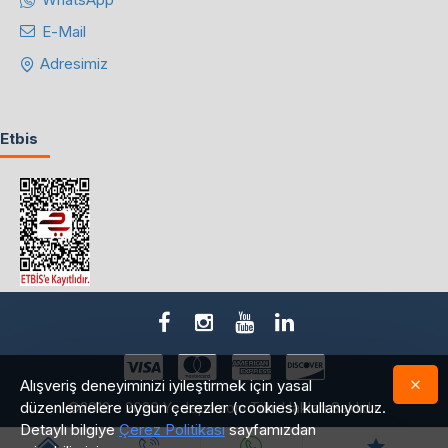
E-Mail
Adresimiz
Etbis
Alışveriş deneyiminizi iyileştirmek için yasal
düzenlemelere uygun çerezler (cookies) kullanıyoruz.
©2018 - 2026 Yedepa.com Tüm Hakları Saklıdır.
Detaylı bilgiye
Çerez Politikası
sayfamızdan