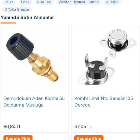
Falke
Eco4
Duo Tec
Westen Uyumlu - Bitron
AI0355
3 Yollu Gruplar
Yanında Satın Alınanlar
Demirdöküm Aden Kombi Su
Kombi Limit Ntc Sensör 105
Doldurma Musluğu
Derece
86,84TL
37,05TL
Sepete Ekle
Sepete Ekle