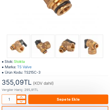
3 Bar Kombi Emniyet Ventili - Bosch ve Buderus Kombilere Uyumlu
Stok:
Stokta
Marka:
TS Valve
Ürün Kodu:
TS215C-3
355,09TL
(KDV dahil)
Vergiler Hariç: 295,91TL
Sepete Ekle