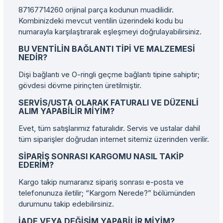
87167714260 orijinal parça kodunun muadilidir.
Kombinizdeki mevcut ventilin üzerindeki kodu bu
numarayla karşılaştırarak eşleşmeyi doğrulayabilirsiniz.
BU VENTILIN BAĞLANTI TIPI VE MALZEMESI
NEDIR?
Dişi bağlantı ve O-ringli geçme bağlantı tipine sahiptir;
gövdesi dövme pirinçten üretilmiştir.
SERVIS/USTA OLARAK FATURALI VE DÜZENLI
ALIM YAPABILIR MIYIM?
Evet, tüm satışlarımız faturalıdır. Servis ve ustalar dahil
tüm siparişler doğrudan internet sitemiz üzerinden verilir.
SIPARIŞ SONRASI KARGOMU NASIL TAKIP
EDERIM?
Kargo takip numaranız sipariş sonrası e-posta ve
telefonunuza iletilir; “Kargom Nerede?” bölümünden
durumunu takip edebilirsiniz.
İADE VEYA DEĞIŞIM YAPABILIR MIYIM?