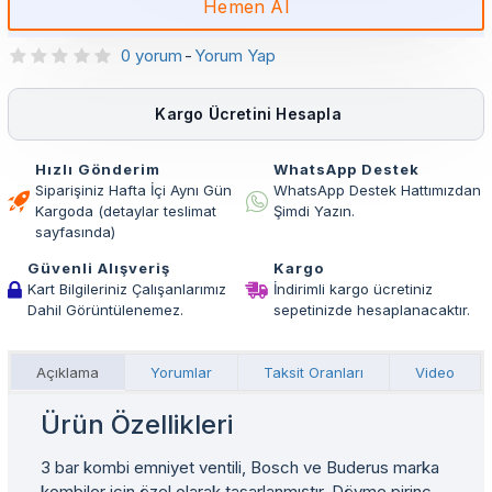
Hemen Al
0 yorum
-
Yorum Yap
Kargo Ücretini Hesapla
Hızlı Gönderim
WhatsApp Destek
Siparişiniz Hafta İçi Aynı Gün
WhatsApp Destek Hattımızdan
Kargoda (detaylar teslimat
Şimdi Yazın.
sayfasında)
Güvenli Alışveriş
Kargo
Kart Bilgileriniz Çalışanlarımız
İndirimli kargo ücretiniz
Dahil Görüntülenemez.
sepetinizde hesaplanacaktır.
Açıklama
Yorumlar
Taksit Oranları
Video
Ürün Özellikleri
3 bar kombi emniyet ventili, Bosch ve Buderus marka
kombiler için özel olarak tasarlanmıştır. Dövme pirinç