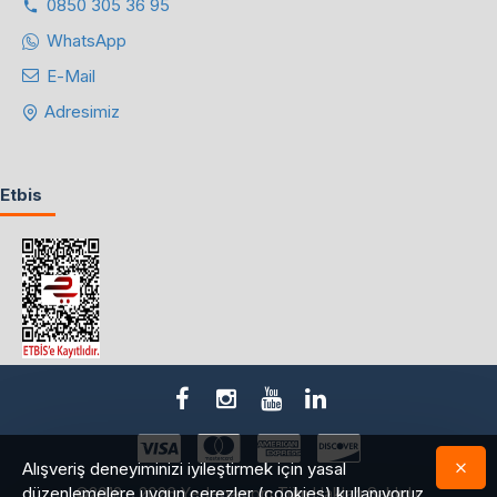
0850 305 36 95
WhatsApp
E-Mail
Adresimiz
Etbis
Alışveriş deneyiminizi iyileştirmek için yasal
düzenlemelere uygun çerezler (cookies) kullanıyoruz.
©2018 - 2026 Yedepa.com Tüm Hakları Saklıdır.