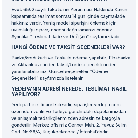
Evet. 6502 sayılı Tüketicinin Korunması Hakkında Kanun
kapsamında teslimat sonrası 14 gün içinde cayma/iade
hakkınız vardır. Yanlış model siparişini önlemek için
uyumluluğu sipariş öncesi doğrulamanızı öneririz.
Ayrıntılar “Teslimat, İade ve Değişim” sayfamızdadır.
HANGI ÖDEME VE TAKSIT SEÇENEKLERI VAR?
Banka/kredi kartı ve Tosla ile ödeme yapabilir; Fibabanka
ve Akbank üzerinden taksit/kredi seçeneklerinden
yararlanabilirsiniz. Güncel seçenekler “Ödeme
Seçenekleri” sayfamızda listelenir.
YEDEPA’NIN ADRESI NEREDE, TESLIMAT NASIL
YAPILIYOR?
Yedepa bir e-ticaret sitesidir; siparişler yedepa.com
üzerinden verilir ve Türkiye genelindeki depolarımızdan
ve anlaşmalı tedarikçilerimizden adresinize kargoyla
gönderilir. Merkez ofisimiz Cennet Mah. 2. Yavuz Selim
Cad. No:68/A, Küçükçekmece / İstanbul’dadır.