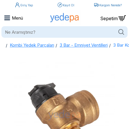
Giriş Yap
Kayıt Ol
Kargom Nerede?
Ne
Aramıştınız?
Kombi Yedek Parçaları
3 Bar - Emniyet Ventilleri
3 Bar K
home
3 Bar Kombi Emniyet Ventili - Bosch ve Buderus Kombilere Uyumlu