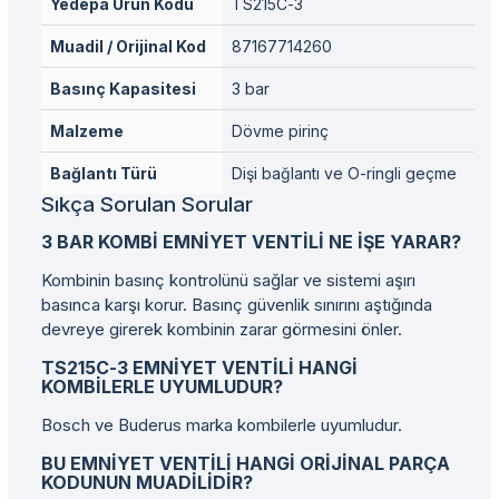
Yedepa Ürün Kodu
TS215C-3
Muadil / Orijinal Kod
87167714260
Basınç Kapasitesi
3 bar
Malzeme
Dövme pirinç
Bağlantı Türü
Dişi bağlantı ve O-ringli geçme
Sıkça Sorulan Sorular
3 BAR KOMBI EMNIYET VENTILI NE IŞE YARAR?
Kombinin basınç kontrolünü sağlar ve sistemi aşırı
basınca karşı korur. Basınç güvenlik sınırını aştığında
devreye girerek kombinin zarar görmesini önler.
TS215C-3 EMNIYET VENTILI HANGI
KOMBILERLE UYUMLUDUR?
Bosch ve Buderus marka kombilerle uyumludur.
BU EMNIYET VENTILI HANGI ORIJINAL PARÇA
KODUNUN MUADILIDIR?