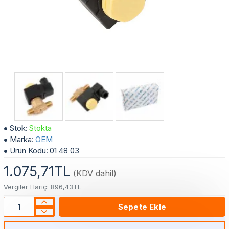
3/8" Rakorlu Solenoid Valf
Stok:
Stokta
Marka:
OEM
Ürün Kodu:
01 48 03
1.075,71TL
(KDV dahil)
Vergiler Hariç: 896,43TL
Sepete Ekle