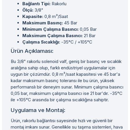
Bağlantı Tipi:
Rakorlu
Ölçü:
3/8"
Kapasite:
0,8 m³/Saat
Maksimum Basınç:
45 Bar
Minimum Çalışma Basıncı:
0,05 Bar
Maksimum Çalışma Basıncı:
21 Bar
Çalışma Sıcaklığı:
-35°C / +105°C
Ürün Açıklaması:
Bu 3/8" rakorlu solenoid valf, geniş bir basınç ve sıcaklık
aralığına sahip olup, farklı endüstriyel uygulamalar için
uygun bir çözümdür. 0,8 m³/saat kapasitesi ve 45 bar'a
kadar maksimum basınç toleransı ile bu ürün, yüksek
performanslı bir deneyim sunar. Minimum çalışma basıncı
0,05 bar, maksimum çalışma basıncı ise 21 bar'dır. -35°C
ile +105°C arasında bir çalışma sıcaklığına sahiptir.
Uygulama ve Montaj:
Ürün, rakorlu bağlantısı sayesinde hızlı ve güvenli bir
montaj imkanı sunar. Genellikle su taşıma sistemleri, hava