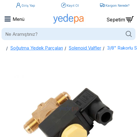
Giriş Yap
Kayıt Ol
Kargom Nerede?
Ne
Aramıştınız?
Soğutma Yedek Parçaları
Solenoid Valfler
3/8" Rakorlu S
home
3/8" Rakorlu Solenoid Valf