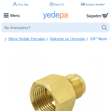
Giriş Yap
Kayıt Ol
Kargom Nerede?
Ne
Aramıştınız?
Klima Yedek Parçaları
Rekorlar ve Ünyonlar
3/8" Nipel -
home
3/8" Nipel - 1/2" Rakor Klima Boru Bağlantı