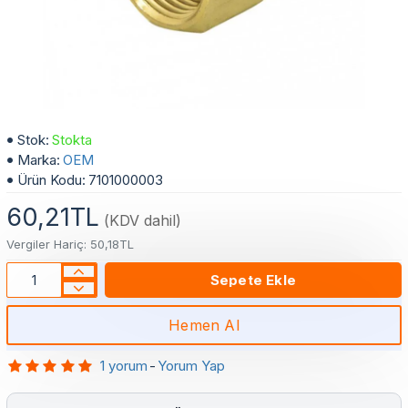
3/8" Nipel - 1/2" Rakor Klima Boru Bağlantı
Stok:
Stokta
Marka:
OEM
Ürün Kodu:
7101000003
60,21TL
(KDV dahil)
Vergiler Hariç: 50,18TL
Sepete Ekle
Hemen Al
1 yorum
-
Yorum Yap