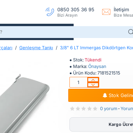
0850 305 36 95
İletişim
Bizi Arayın
Bize Mesaj
çaları
Genleşme Tankı
3/8" 6 LT Immergas Dikdörtgen K
3/8" 6L Immergas Dikdörtgen Kombi Genleşme Tankı
3/8" 6L Immergas Dikdörtgen
Stok:
Tükendi
Marka:
Önaysan
Ürün Kodu:
7181521515
Stok Gelin
0 yorum
-
Yoru
Kargo Ücret