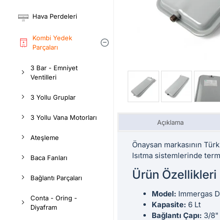
Hava Perdeleri
Kombi Yedek
Parçaları
3 Bar - Emniyet
Ventilleri
3 Yollu Gruplar
3 Yollu Vana Motorları
Açıklama
Ateşleme
Önaysan markasının Türki
Isıtma sistemlerinde term
Baca Fanları
Ürün Özellikleri
Bağlantı Parçaları
Model:
Immergas Di
Conta - Oring -
Kapasite:
6 Lt
Diyafram
Bağlantı Çapı:
3/8"