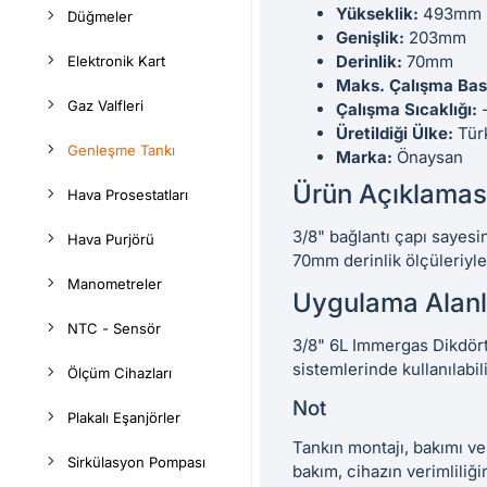
Yükseklik:
493mm
Düğmeler
Genişlik:
203mm
Derinlik:
70mm
Elektronik Kart
Maks. Çalışma Bas
Gaz Valfleri
Çalışma Sıcaklığı:
-
Üretildiği Ülke:
Tür
Genleşme Tankı
Marka:
Önaysan
Ürün Açıklamas
Hava Prosestatları
3/8" bağlantı çapı sayes
Hava Purjörü
70mm derinlik ölçüleriyle 
Manometreler
Uygulama Alanl
NTC - Sensör
3/8" 6L Immergas Dikdört
sistemlerinde kullanılabil
Ölçüm Cihazları
Not
Plakalı Eşanjörler
Tankın montajı, bakımı ve
Sirkülasyon Pompası
bakım, cihazın verimliliği