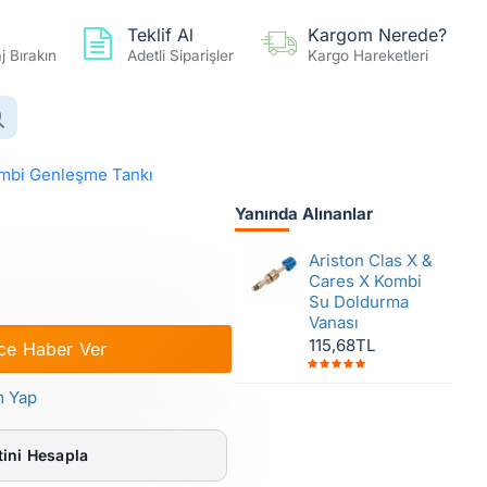
Teklif Al
Kargom Nerede?
 Bırakın
Adetli Siparişler
Kargo Hareketleri
0 ürün - 0,00TL
Hesap
Favoriler
Karşılaştır
ombi Genleşme Tankı
Yanında Alınanlar
 Kombi Genleşme Tankı
Ariston Clas X &
Cares X Kombi
Su Doldurma
Vanası
115,68TL
ce Haber Ver
m Yap
ini Hesapla