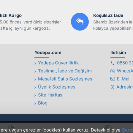
Hızlı Kargo
Koşulsuz İade
5.00 öncesi verdiğiniz siparişler
Sitemiz üzerinden ia
afta içi aynı gün kargoda.
kolayca yapabilirsini
Yedepa.com
İletişim
Yedepa Güvenilirlik
0850 3
Teslimat, İade ve Değişim
Whats
Mesafeli Satış Sözleşmesi
E-Mail
Üyelik Sözleşmesi
Adresim
Site Haritası
Blog
lere uygun çerezler (cookies) kullanıyoruz. Detaylı bilgiye
Çerez