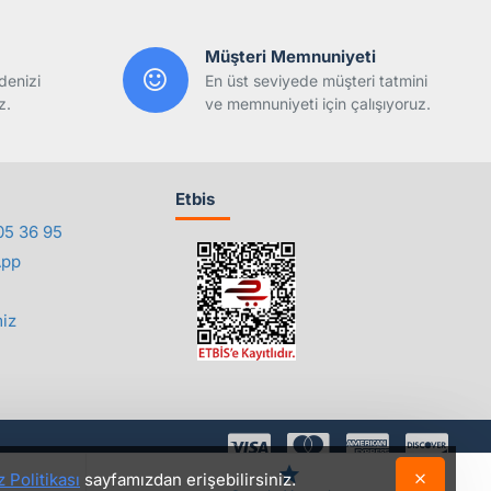
Müşteri Memnuniyeti
denizi
En üst seviyede müşteri tatmini
z.
ve memnuniyeti için çalışıyoruz.
Etbis
05 36 95
App
iz
 Politikası
sayfamızdan erişebilirsiniz.