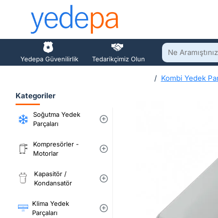
Ne
Yedepa Güvenilirlik
Tedarikçimiz Olun
Aramıştınız?
Kombi Yedek Par
h
Kategoriler
o
m
Soğutma Yedek
e
Parçaları
Kompresörler -
Motorlar
Kapasitör /
Kondansatör
Klima Yedek
Parçaları