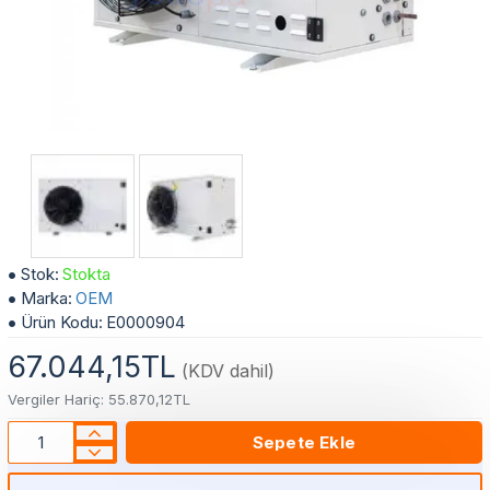
2 Hp Copeland Kompresörlü Eko Seri Eksi Soğutma Grubu Kondanser Dış Ünite
Stok:
Stokta
Marka:
OEM
Ürün Kodu:
E0000904
67.044,15TL
(KDV dahil)
Vergiler Hariç: 55.870,12TL
Sepete Ekle