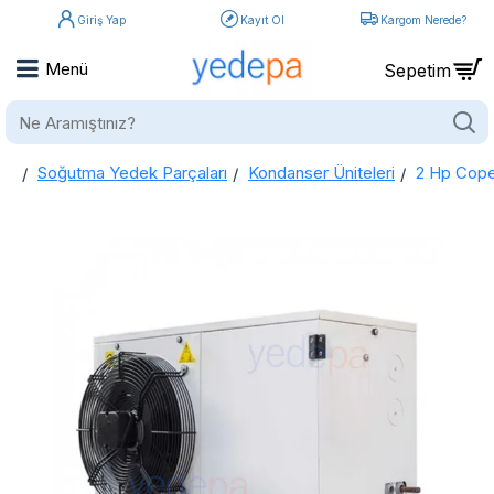
Giriş Yap
Kayıt Ol
Kargom Nerede?
Ne
Aramıştınız?
Soğutma Yedek Parçaları
Kondanser Üniteleri
2 Hp Cope
home
2 Hp Copeland Kompresörlü Eko Seri Eksi Soğutma Grubu Kondanser Dış Ünite