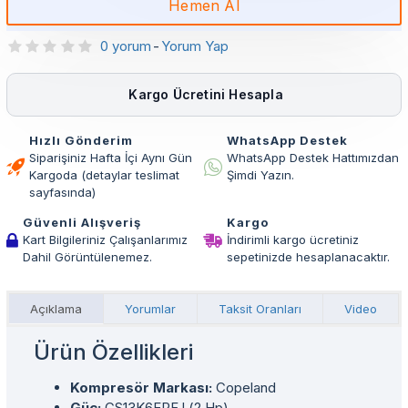
Hemen Al
0 yorum
-
Yorum Yap
Kargo Ücretini Hesapla
Hızlı Gönderim
WhatsApp Destek
Siparişiniz Hafta İçi Aynı Gün
WhatsApp Destek Hattımızdan
Kargoda (detaylar teslimat
Şimdi Yazın.
sayfasında)
Güvenli Alışveriş
Kargo
Kart Bilgileriniz Çalışanlarımız
İndirimli kargo ücretiniz
Dahil Görüntülenemez.
sepetinizde hesaplanacaktır.
Açıklama
Yorumlar
Taksit Oranları
Video
Ürün Özellikleri
Kompresör Markası:
Copeland
Güç:
CS13K6EPFJ (2 Hp)