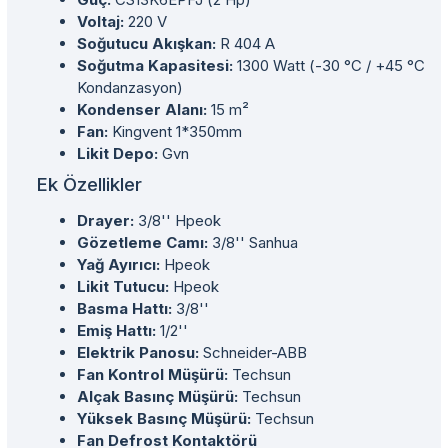
Voltaj:
220 V
Soğutucu Akışkan:
R 404 A
Soğutma Kapasitesi:
1300 Watt (-30 °C / +45 °C
Kondanzasyon)
Kondenser Alanı:
15 m²
Fan:
Kingvent 1*350mm
Likit Depo:
Gvn
Ek Özellikler
Drayer:
3/8'' Hpeok
Gözetleme Camı:
3/8'' Sanhua
Yağ Ayırıcı:
Hpeok
Likit Tutucu:
Hpeok
Basma Hattı:
3/8''
Emiş Hattı:
1/2''
Elektrik Panosu:
Schneider-ABB
Fan Kontrol Müşürü:
Techsun
Alçak Basınç Müşürü:
Techsun
Yüksek Basınç Müşürü:
Techsun
Fan Defrost Kontaktörü