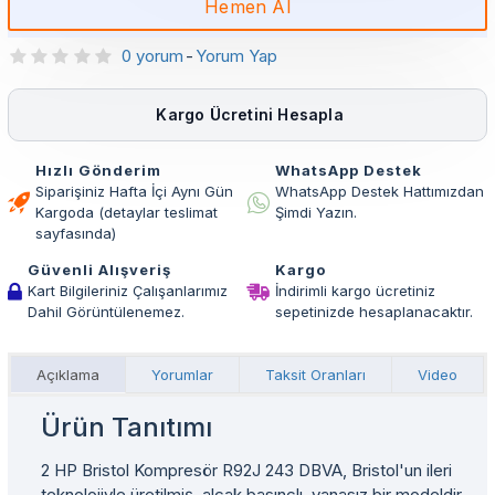
Hemen Al
0 yorum
-
Yorum Yap
Kargo Ücretini Hesapla
Hızlı Gönderim
WhatsApp Destek
Siparişiniz Hafta İçi Aynı Gün
WhatsApp Destek Hattımızdan
Kargoda (detaylar teslimat
Şimdi Yazın.
sayfasında)
Güvenli Alışveriş
Kargo
Kart Bilgileriniz Çalışanlarımız
İndirimli kargo ücretiniz
Dahil Görüntülenemez.
sepetinizde hesaplanacaktır.
Açıklama
Yorumlar
Taksit Oranları
Video
Ürün Tanıtımı
2 HP Bristol Kompresör R92J 243 DBVA, Bristol'un ileri
teknolojiyle üretilmiş, alçak basınçlı, vanasız bir modeldir.