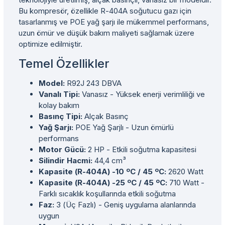
Bu kompresör, özellikle R-404A soğutucu gazı için
tasarlanmış ve POE yağ şarjı ile mükemmel performans,
uzun ömür ve düşük bakım maliyeti sağlamak üzere
optimize edilmiştir.
Temel Özellikler
Model:
R92J 243 DBVA
Vanalı Tipi:
Vanasız - Yüksek enerji verimliliği ve
kolay bakım
Basınç Tipi:
Alçak Basınç
Yağ Şarjı:
POE Yağ Şarjlı - Uzun ömürlü
performans
Motor Gücü:
2 HP - Etkili soğutma kapasitesi
Silindir Hacmi:
44,4 cm³
Kapasite (R-404A) -10 ºC / 45 ºC:
2620 Watt
Kapasite (R-404A) -25 ºC / 45 ºC:
710 Watt -
Farklı sıcaklık koşullarında etkili soğutma
Faz:
3 (Üç Fazlı) - Geniş uygulama alanlarında
uygun