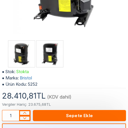
2 HP Bristol Kompresör R92J 243 DBVA (Vanasız)
Stok:
Stokta
Marka:
Bristol
Ürün Kodu:
5252
28.410,81TL
(KDV dahil)
Vergiler Hariç: 23.675,68TL
Sepete Ekle