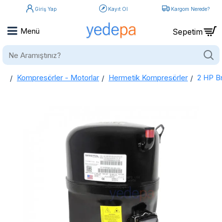
Giriş Yap
Kayıt Ol
Kargom Nerede?
Ne
Aramıştınız?
Kompresörler - Motorlar
Hermetik Kompresörler
2 HP B
home
2 HP Bristol Kompresör R92J 243 DBVA (Vanasız)