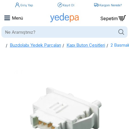
Giriş Yap
Kayıt Ol
Kargom Nerede?
Ne
Aramıştınız?
Buzdolabı Yedek Parçaları
Kapı Buton Çeşitleri
2 Basmal
home
2 Basmalı 4 Soket Buzdolabı Kapı / Lamba Butonu