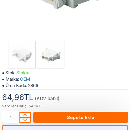
2 Basmalı 4 Soket Buzdolabı Kapı / Lamba Butonu
Stok:
Stokta
Marka:
OEM
Ürün Kodu:
2866
64,96TL
(KDV dahil)
Vergiler Hariç: 54,14TL
Sepete Ekle