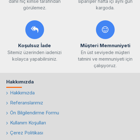
dâhil hiç kimse tarafından
siparişler hafta içi aynı gün
görülemez.
kargoda.
Koşulsuz İade
Müşteri Memnuniyeti
Sitemiz üzerinden iadenizi
En üst seviyede müşteri
kolayca yapabilirsiniz.
tatmini ve memnuniyeti için
çalışıyoruz.
Hakkımızda
Hakkımızda
Referanslarımız
Ön Bilgilendirme Formu
Kullanım Koşulları
Çerez Politikası