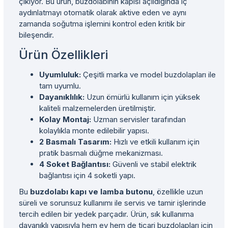
çıkıyor. Bu ürün, buzdolabının kapısı açıldığında iç
aydınlatmayı otomatik olarak aktive eden ve aynı
zamanda soğutma işlemini kontrol eden kritik bir
bileşendir.
Ürün Özellikleri
Uyumluluk:
Çeşitli marka ve model buzdolapları ile
tam uyumlu.
Dayanıklılık:
Uzun ömürlü kullanım için yüksek
kaliteli malzemelerden üretilmiştir.
Kolay Montaj:
Uzman servisler tarafından
kolaylıkla monte edilebilir yapısı.
2 Basmalı Tasarım:
Hızlı ve etkili kullanım için
pratik basmalı düğme mekanizması.
4 Soket Bağlantısı:
Güvenli ve stabil elektrik
bağlantısı için 4 soketli yapı.
Bu
buzdolabı kapı ve lamba butonu
, özellikle uzun
süreli ve sorunsuz kullanımı ile servis ve tamir işlerinde
tercih edilen bir yedek parçadır. Ürün, sık kullanıma
dayanıklı yapısıyla hem ev hem de ticari buzdolapları için