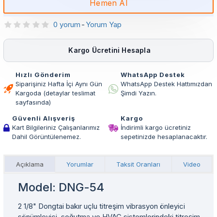
Hemen Al
0 yorum
-
Yorum Yap
Kargo Ücretini Hesapla
Hızlı Gönderim
WhatsApp Destek
Siparişiniz Hafta İçi Aynı Gün
WhatsApp Destek Hattımızdan
Kargoda (detaylar teslimat
Şimdi Yazın.
sayfasında)
Güvenli Alışveriş
Kargo
Kart Bilgileriniz Çalışanlarımız
İndirimli kargo ücretiniz
Dahil Görüntülenemez.
sepetinizde hesaplanacaktır.
Açıklama
Yorumlar
Taksit Oranları
Video
Model: DNG-54
2 1/8" Dongtai bakır uçlu titreşim vibrasyon önleyici
sönümleyici, soğutma ve HVAC sistemlerindeki titreşim