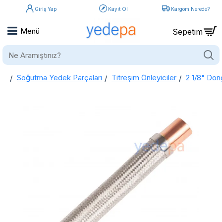
Giriş Yap
Kayıt Ol
Kargom Nerede?
Ne
Aramıştınız?
Soğutma Yedek Parçaları
Titreşim Önleyiciler
2 1/8" Don
home
2 1/8" Dongtai Bakır Uçlu Titreşim Vibrasyon Önleyici Sönümleyici