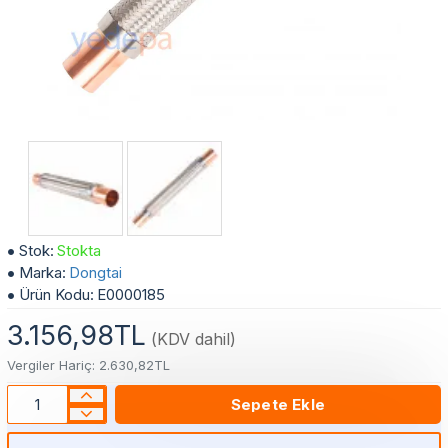
2 1/8" Dongtai Bakır Uçlu Titreşim Vibrasyon Önleyici Sönümleyici
Stok:
Stokta
Marka:
Dongtai
Ürün Kodu:
E0000185
3.156,98TL
(KDV dahil)
Vergiler Hariç: 2.630,82TL
Sepete Ekle