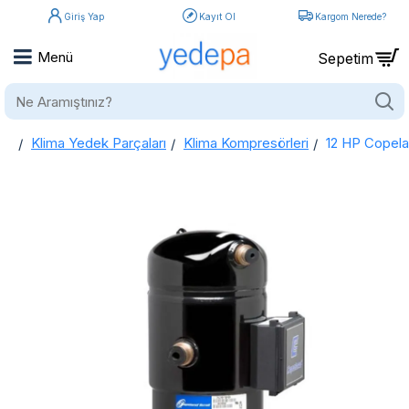
Giriş Yap
Kayıt Ol
Kargom Nerede?
Ne
Aramıştınız?
Klima Yedek Parçaları
Klima Kompresörleri
12 HP Copel
home
12 HP Copeland Kompresör Zp137-Kse-Tfd-522