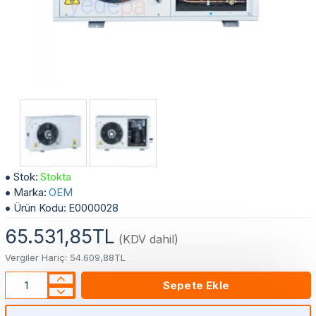
1.5 Hp Tecumseh Kompresörlü Eksi Soğutma Grubu Kondanser Dış Ünite
Stok:
Stokta
Marka:
OEM
Ürün Kodu:
E0000028
65.531,85TL
(KDV dahil)
Vergiler Hariç: 54.609,88TL
Sepete Ekle