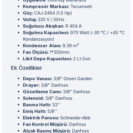
Kompresör Markası:
Tecumseh
Güç:
CAJ-2464 (1.5 Hp)
Voltaj:
220 V / 50Hz
Soğutucu Akışkan:
R 404 A
Soğutma Kapasitesi:
970 Watt (-30 °C / +45 °C
Kondanzasyon)
Kondenser Alanı:
9.39 m²
Fan Ölçüsü:
1*350mm
Likit Depo Kapasitesi:
2 Lt Gvn
Ek Özellikler
Depo Vanası:
3/8" Green Garden
Drayer:
3/8" Danfoss
Gözetleme Camı:
3/8" Danfoss
Solenoid:
3/8" Danfoss
Basma Hattı:
1/2''
Emiş Hattı:
5/8''
Elektrik Panosu:
Schneider-Abb
Fan Kontrol Müşürü:
Danfoss
Alçak Basınç Müşürü:
Danfoss