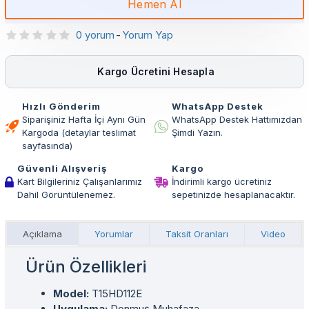
Hemen Al
0 yorum
-
Yorum Yap
Kargo Ücretini Hesapla
Hızlı Gönderim
WhatsApp Destek
Siparişiniz Hafta İçi Aynı Gün
WhatsApp Destek Hattımızdan
Kargoda (detaylar teslimat
Şimdi Yazın.
sayfasında)
Güvenli Alışveriş
Kargo
Kart Bilgileriniz Çalışanlarımız
İndirimli kargo ücretiniz
Dahil Görüntülenemez.
sepetinizde hesaplanacaktır.
Açıklama
Yorumlar
Taksit Oranları
Video
Ürün Özellikleri
Model:
T15HD112E
Uygulama:
Donmuş Muhafaza