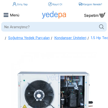
Giriş Yap
Kayıt Ol
Kargom Nerede?
Ne
Aramıştınız?
Soğutma Yedek Parçaları
Kondanser Üniteleri
1.5 Hp Te
home
1.5 Hp Tecumseh Kompresörlü Eksi Soğutma Grubu Kondanser Dış Ünite