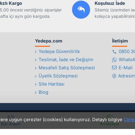
Hızlı Kargo
Koşulsuz İade
5.00 öncesi verdiğiniz siparişler
Sitemiz üzerinden ia
afta içi aynı gün kargoda.
kolayca yapabilirsini
Yedepa.com
İletişim
Yedepa Güvenilirlik
0850 3
Teslimat, İade ve Değişim
Whats
Mesafeli Satış Sözleşmesi
E-Mail
Üyelik Sözleşmesi
Adresim
Site Haritası
Blog
lere uygun çerezler (cookies) kullanıyoruz. Detaylı bilgiye
Çerez
Bizi Arayın
WhatsApp