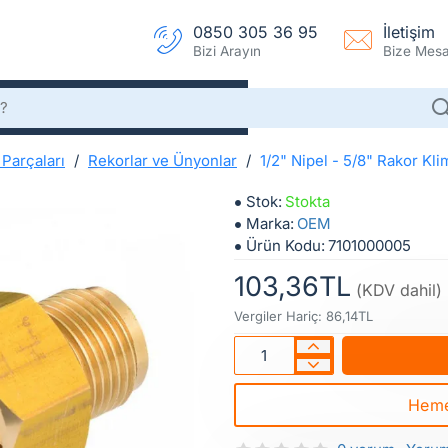
0850 305 36 95
İletişim
Bizi Arayın
Bize Mesaj
Parçaları
Rekorlar ve Ünyonlar
1/2" Nipel - 5/8" Rakor Kl
1/2" Nipel - 5/8" Rakor Klima Boru Bağlantı
1/2" Nipel - 5/8" Rakor Kl
Stok:
Stokta
Marka:
OEM
Ürün Kodu:
7101000005
103,36TL
(KDV dahil)
Vergiler Hariç: 86,14TL
Heme