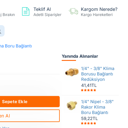
Teklif Al
Kargom Nerede?
 Bırakın
Adetli Siparişler
Kargo Hareketleri
0 ürün - 0,00TL
Hesap
Favoriler
Karşılaştır
ima Boru Bağlantı
Yanında Alınanlar
ima Boru Bağlantı
1/4" - 3/8" Klima
Borusu Bağlantı
Redüksiyon
41,41TL
Sepete Ekle
1/4" Nipel - 3/8"
Rakor Klima
Boru Bağlantı
n Al
59,22TL