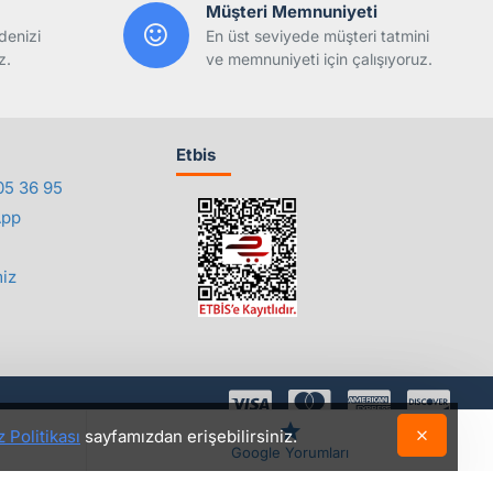
Müşteri Memnuniyeti
denizi
En üst seviyede müşteri tatmini
z.
ve memnuniyeti için çalışıyoruz.
Etbis
05 36 95
App
iz
 Politikası
sayfamızdan erişebilirsiniz.
©2018 - 2026 Yedepa.com Tüm Hakları Saklıdır.
Google Yorumları