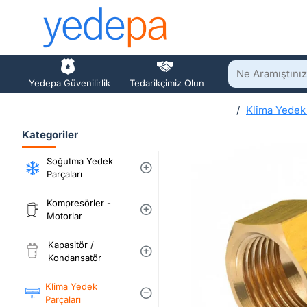
Ne
Yedepa Güvenilirlik
Tedarikçimiz Olun
Aramıştınız?
Klima Yedek 
h
Kategoriler
o
m
Soğutma Yedek
e
Parçaları
Kompresörler -
Motorlar
Kapasitör /
Kondansatör
Klima Yedek
Parçaları