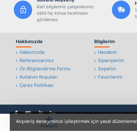
Kart bilgileriniz çalışanlarımız
1
dâhil hiç kimse tarafından
h
görülemez.
Hakkımızda
Bilgilerim
Hakkımızda
Hesabım
Referanslarımız
Siparişlerim
Ön Bilgilendirme Formu
Sepetim
Kullanım Koşulları
Favorilerim
Çerez Politikası
Alışveriş deneyiminizi iyileştirmek için yasal düzenleme
Anasayfa