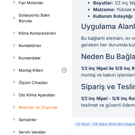
Boyutlar:
1/2 inç Ni
Fan Motorları
Malzeme:
Yüksek ka
İzolasyonlu Bakır
Kullanım Kolaylığı:
Borular
Uygulama Alanl
Klima Kompresörleri
Bu bağlantı elemanı, ev ve
gereken her durumda kulla
Kontaktörler
Neden Bu Bağlan
Kumandalar
1/2 inç Nipel ile 5/8 inç
Montaj Kitleri
montaj ve bakım işlemlerin
Ölçüm Cihazları
Sipariş ve Teslim
Oto Klima Aparatları
1/2 inç Nipel - 5/8 inç R
teslimat ve güvenli ödem
Rekorlar ve Ünyonlar
Sensörler
1/2 Nipel - 5/8 Rakor Klima Boru Bağla
Servis Vanaları