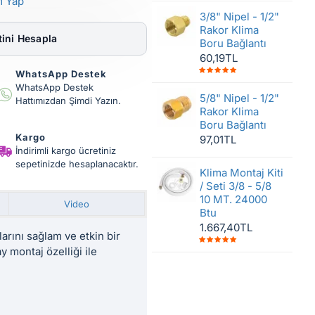
m Yap
3/8" Nipel - 1/2"
Rakor Klima
ini Hesapla
Boru Bağlantı
60,19TL
WhatsApp Destek
WhatsApp Destek
5/8" Nipel - 1/2"
Hattımızdan Şimdi Yazın.
Rakor Klima
Boru Bağlantı
Kargo
97,01TL
İndirimli kargo ücretiniz
sepetinizde hesaplanacaktır.
Klima Montaj Kiti
/ Seti 3/8 - 5/8
10 MT. 24000
Video
Btu
1.667,40TL
larını sağlam ve etkin bir
 montaj özelliği ile