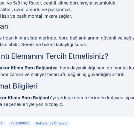
pel ve 5/8 inç Rakor, çeşitli klima borularıyla uyumluluk.
liteli, uzun ömürlü ve paslanmaz.
Hızlı ve basit montaj imkanı sağlar.
arı
 ticari klima sistemlerinde, boru bağlantılarının güvenli ve sağl
nılabilir. Servis ve bakım kolaylığı sunar.
tı Elemanını Tercih Etmelisiniz?
 Rakor Klima Boru Bağlantısı
, hem dayanıklılığı hem de montaj kol
de zaman ve maliyet tasarrufu sağlar, iş güvenliğini artırır.
at Bilgileri
akor Klima Boru Bağlantı
'yı yedepa.com üzerinden kolayca sipari
e seçenekleriyle yanınızdayız.
ntı
7101000005
Rekorlar ve Ünyonlar