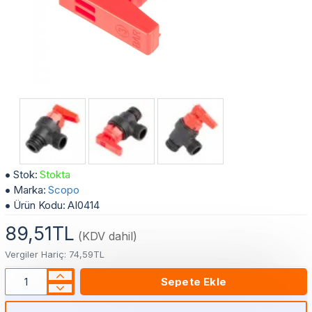
1/2" Kombi Emniyet Ventili - 3 Bar Plastik Emniyet Ventili
Stok:
Stokta
Marka:
Scopo
Ürün Kodu:
AI0414
89,51TL
(KDV dahil)
Vergiler Hariç: 74,59TL
Sepete Ekle