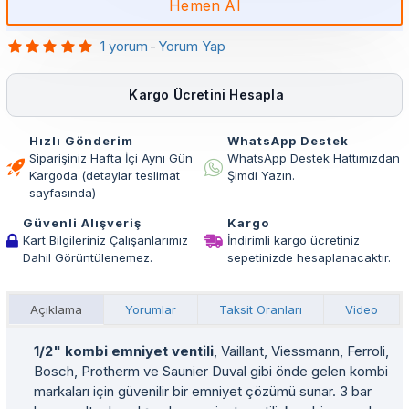
Hemen Al
1 yorum
-
Yorum Yap
Kargo Ücretini Hesapla
Hızlı Gönderim
WhatsApp Destek
Siparişiniz Hafta İçi Aynı Gün
WhatsApp Destek Hattımızdan
Kargoda (detaylar teslimat
Şimdi Yazın.
sayfasında)
Güvenli Alışveriş
Kargo
Kart Bilgileriniz Çalışanlarımız
İndirimli kargo ücretiniz
Dahil Görüntülenemez.
sepetinizde hesaplanacaktır.
Açıklama
Yorumlar
Taksit Oranları
Video
1/2" kombi emniyet ventili
, Vaillant, Viessmann, Ferroli,
Bosch, Protherm ve Saunier Duval gibi önde gelen kombi
markaları için güvenilir bir emniyet çözümü sunar. 3 bar