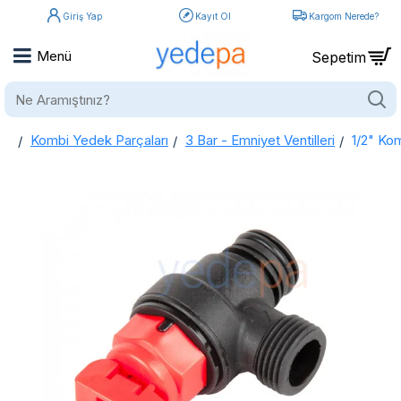
Giriş Yap
Kayıt Ol
Kargom Nerede?
Ne
Aramıştınız?
Kombi Yedek Parçaları
3 Bar - Emniyet Ventilleri
1/2" Kom
home
1/2" Kombi Emniyet Ventili - 3 Bar Plastik Emniyet Ventili