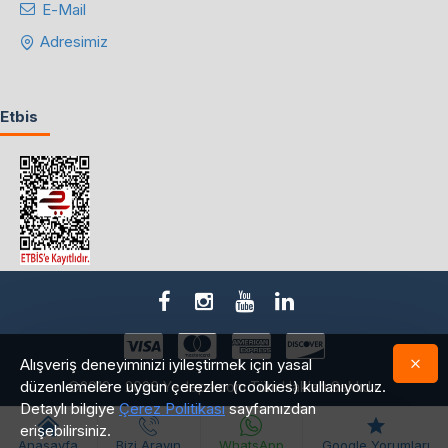
E-Mail
Adresimiz
Etbis
Alışveriş deneyiminizi iyileştirmek için yasal
düzenlemelere uygun çerezler (cookies) kullanıyoruz.
©2018 - 2026 Yedepa.com Tüm Hakları Saklıdır.
Detaylı bilgiye
Çerez Politikası
sayfamızdan
erişebilirsiniz.
Anasayfa
Bizi Arayın
WhatsApp
Google Yorumları