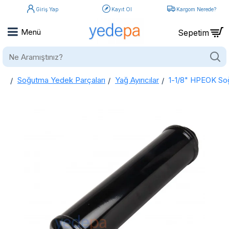
Giriş Yap
Kayıt Ol
Kargom Nerede?
Ne
Aramıştınız?
Soğutma Yedek Parçaları
Yağ Ayırıcılar
1-1/8" HPEOK Soğ
home
1-1/8" HPEOK Soğutma Sistem Kompresör Yağ Ayırıcı (Yağ Seperatörü)