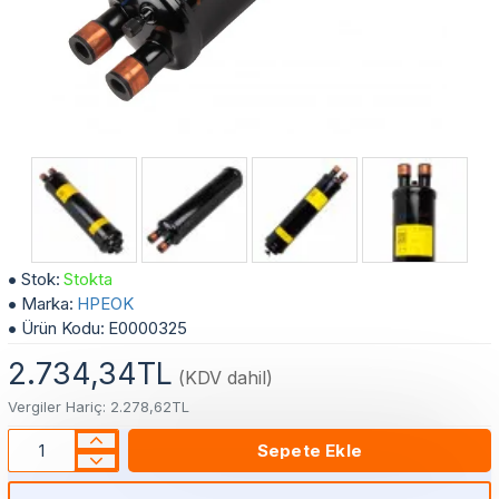
1-1/8" HPEOK Soğutma Sistem Kompresör Yağ Ayırıcı (Yağ Seperatörü)
Stok:
Stokta
Marka:
HPEOK
Ürün Kodu:
E0000325
2.734,34TL
(KDV dahil)
Vergiler Hariç: 2.278,62TL
Sepete Ekle