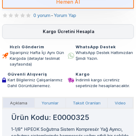
Hemen Al
0 yorum
-
Yorum Yap
Kargo Ücretini Hesapla
Hızlı Gönderim
WhatsApp Destek
Siparişiniz Hafta İçi Aynı Gün
WhatsApp Destek Hattımızdan
Kargoda (detaylar teslimat
Şimdi Yazın.
sayfasında)
Güvenli Alışveriş
Kargo
Kart Bilgileriniz Çalışanlarımız
İndirimli kargo ücretiniz
Dahil Görüntülenemez.
sepetinizde hesaplanacaktır.
Açıklama
Yorumlar
Taksit Oranları
Video
Ürün Kodu: E0000325
1-1/8" HPEOK Soğutma Sistem Kompresör Yağ Ayırıcı,
soğutma sistemlerinde kompresör yağını etkili bir şekilde