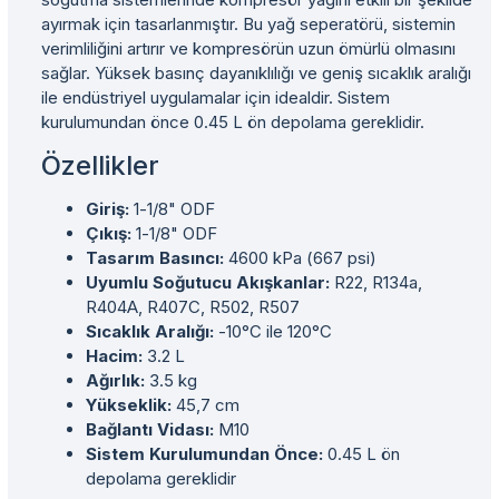
ayırmak için tasarlanmıştır. Bu yağ seperatörü, sistemin
verimliliğini artırır ve kompresörün uzun ömürlü olmasını
sağlar. Yüksek basınç dayanıklılığı ve geniş sıcaklık aralığı
ile endüstriyel uygulamalar için idealdir. Sistem
kurulumundan önce 0.45 L ön depolama gereklidir.
Özellikler
Giriş:
1-1/8" ODF
Çıkış:
1-1/8" ODF
Tasarım Basıncı:
4600 kPa (667 psi)
Uyumlu Soğutucu Akışkanlar:
R22, R134a,
R404A, R407C, R502, R507
Sıcaklık Aralığı:
-10°C ile 120°C
Hacim:
3.2 L
Ağırlık:
3.5 kg
Yükseklik:
45,7 cm
Bağlantı Vidası:
M10
Sistem Kurulumundan Önce:
0.45 L ön
depolama gereklidir