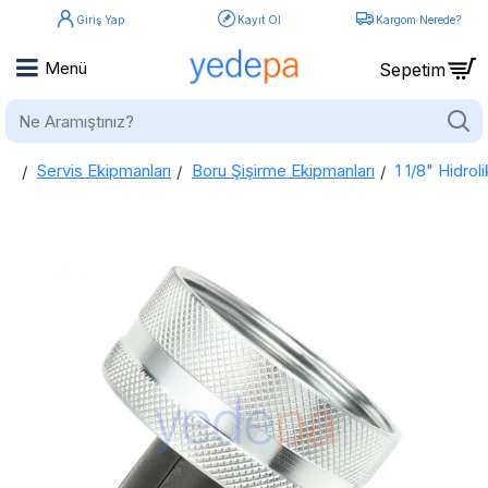
Giriş Yap
Kayıt Ol
Kargom Nerede?
Ne
Aramıştınız?
Servis Ekipmanları
Boru Şişirme Ekipmanları
1 1/8" Hidro
home
1 1/8" Hidrolik Bakır Boru Genişletici Şişirme Başlık Kafa Yedek (28mm)