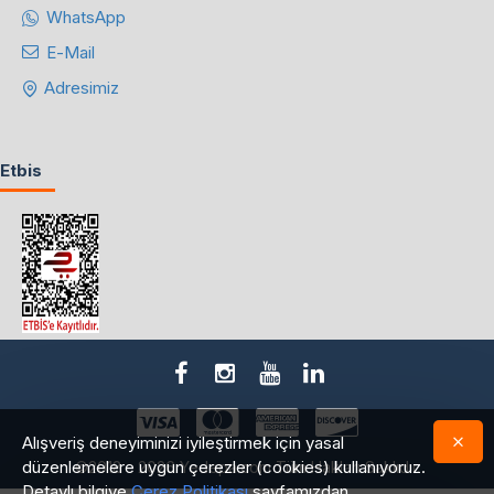
WhatsApp
E-Mail
Adresimiz
Etbis
Alışveriş deneyiminizi iyileştirmek için yasal
düzenlemelere uygun çerezler (cookies) kullanıyoruz.
©2018 - 2026 Yedepa.com Tüm Hakları Saklıdır.
Detaylı bilgiye
Çerez Politikası
sayfamızdan