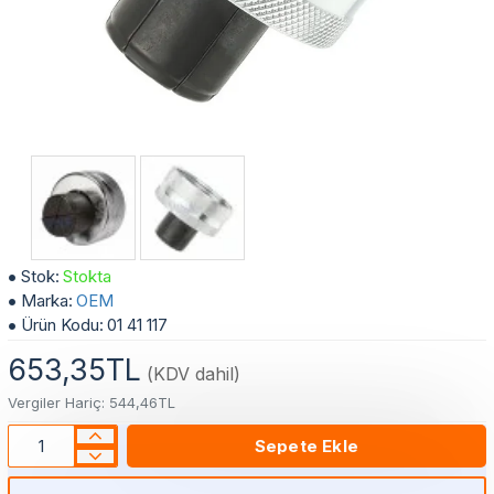
1 1/8" Hidrolik Bakır Boru Genişletici Şişirme Başlık Kafa Yedek (28mm)
Stok:
Stokta
Marka:
OEM
Ürün Kodu:
01 41 117
653,35TL
(KDV dahil)
Vergiler Hariç: 544,46TL
Sepete Ekle