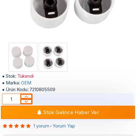
Arçelik Ocak Düğme Beyaz - 150244253
Stok:
Tükendi
Marka:
OEM
Ürün Kodu:
7210805509
Stok Gelince Haber Ver
1 yorum
-
Yorum Yap