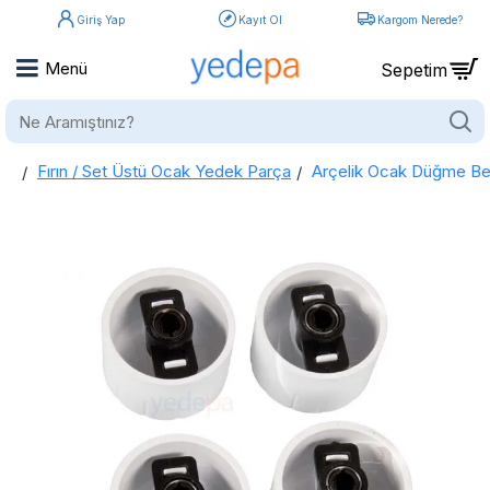
Giriş Yap
Kayıt Ol
Kargom Nerede?
Ne
Aramıştınız?
Fırın / Set Üstü Ocak Yedek Parça
Arçelik Ocak Düğme Be
home
Arçelik Ocak Düğme Beyaz - 150244253