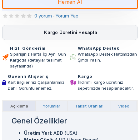
Hemen Al
0 yorum
-
Yorum Yap
Kargo Ücretini Hesapla
Hızlı Gönderim
WhatsApp Destek
Siparişiniz Hafta İçi Aynı Gün
WhatsApp Destek Hattımızdan
Kargoda (detaylar teslimat
Şimdi Yazın.
sayfasında)
Güvenli Alışveriş
Kargo
Kart Bilgileriniz Çalışanlarımız
İndirimli kargo ücretiniz
Dahil Görüntülenemez.
sepetinizde hesaplanacaktır.
Açıklama
Yorumlar
Taksit Oranları
Video
Genel Özellikler
Üretim Yeri:
ABD (USA)
Motor Gücü:
4 HP (Horse Power)