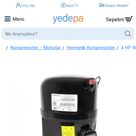
Giriş Yap
Kayıt Ol
Kargom Nerede?
Ne
Aramıştınız?
Kompresörler - Motorlar
Hermetik Kompresörler
4 HP B
home
4 HP Bristol Kompresör M63A 323 DBVA (Vanasız)