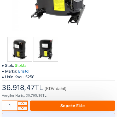
4 HP Bristol Kompresör M63A 323 DBVA (Vanasız)
Stok:
Stokta
Marka:
Bristol
Ürün Kodu:
5258
36.918,47TL
(KDV dahil)
Vergiler Hariç: 30.765,39TL
Sepete Ekle