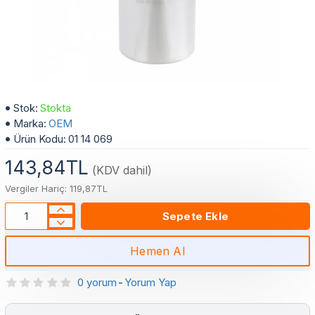
45+1.5 µF Dual Klima Kondansatör (Kapasitör) Metal 450 VAC - 50/60 Hz
Stok:
Stokta
Marka:
OEM
Ürün Kodu:
01 14 069
143,84TL
(KDV dahil)
Vergiler Hariç: 119,87TL
Sepete Ekle
Hemen Al
0 yorum
-
Yorum Yap