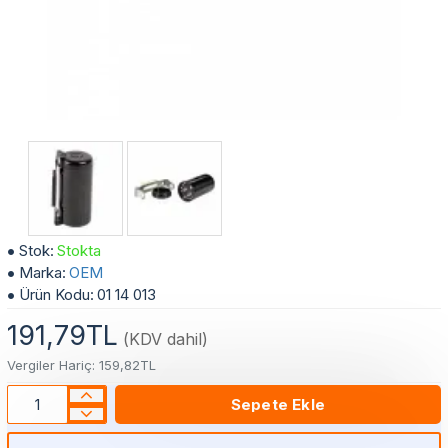
189-227 µF 330 VAC - 50/60 Hz Start Kapaklı Kondansatör
Stok:
Stokta
Marka:
OEM
Ürün Kodu:
01 14 013
191,79TL
(KDV dahil)
Vergiler Hariç: 159,82TL
Sepete Ekle