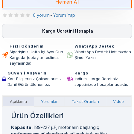
Hemen Al
0 yorum
-
Yorum Yap
Kargo Ücretini Hesapla
Hızlı Gönderim
WhatsApp Destek
Siparişiniz Hafta İçi Aynı Gün
WhatsApp Destek Hattımızdan
Kargoda (detaylar teslimat
Şimdi Yazın.
sayfasında)
Güvenli Alışveriş
Kargo
Kart Bilgileriniz Çalışanlarımız
İndirimli kargo ücretiniz
Dahil Görüntülenemez.
sepetinizde hesaplanacaktır.
Açıklama
Yorumlar
Taksit Oranları
Video
Ürün Özellikleri
Kapasite:
189-227 µF, motorların başlangıç
performansını güçlendirerek yüksek tork sağlar.