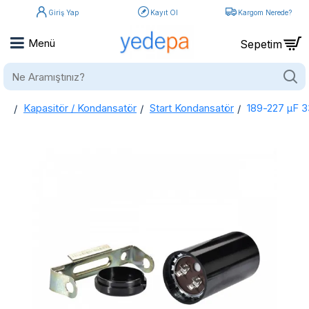
Giriş Yap
Kayıt Ol
Kargom Nerede?
Ne
Aramıştınız?
Kapasitör / Kondansatör
Start Kondansatör
189-227 µF 3
home
189-227 µF 330 VAC - 50/60 Hz Start Kapaklı Kondansatör