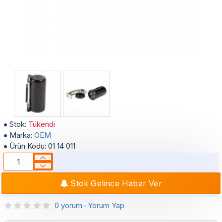
145-175 µF 330 VAC - 50/60 Hz Start Kapaklı Kondansatör
Stok:
Tükendi
Marka:
OEM
Ürün Kodu:
01 14 011
Stok Gelince Haber Ver
0 yorum
-
Yorum Yap