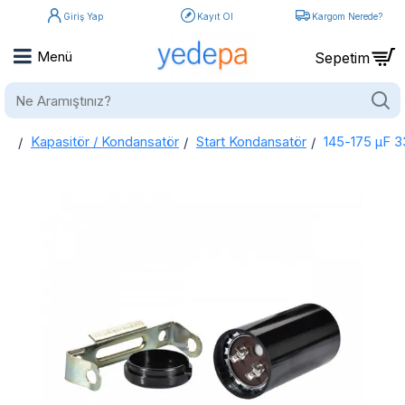
Giriş Yap
Kayıt Ol
Kargom Nerede?
Ne
Aramıştınız?
Kapasitör / Kondansatör
Start Kondansatör
145-175 µF 3
home
145-175 µF 330 VAC - 50/60 Hz Start Kapaklı Kondansatör