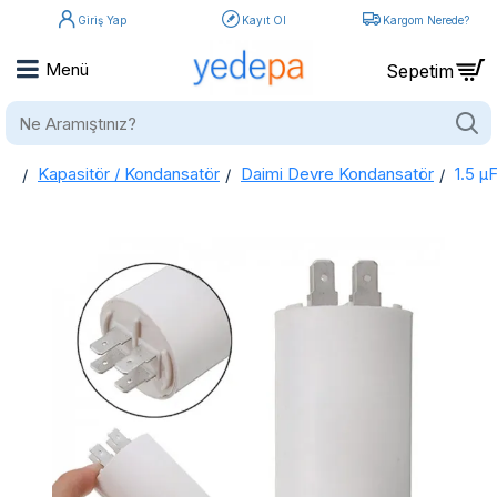
Giriş Yap
Kayıt Ol
Kargom Nerede?
Ne
Aramıştınız?
Kapasitör / Kondansatör
Daimi Devre Kondansatör
1.5 µ
home
1.5 µF Daimi Devre Kondansatör Kapasitör Plastik 4 Kontak 400V