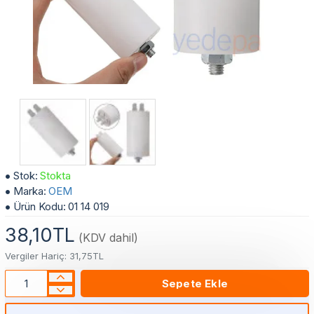
1.5 µF Daimi Devre Kondansatör Kapasitör Plastik 4 Kontak 400V
Stok:
Stokta
Marka:
OEM
Ürün Kodu:
01 14 019
38,10TL
(KDV dahil)
Vergiler Hariç: 31,75TL
Sepete Ekle